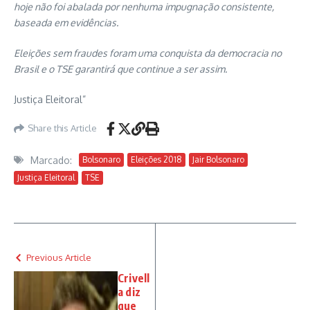
hoje não foi abalada por nenhuma impugnação consistente,
baseada em evidências.
Eleições sem fraudes foram uma conquista da democracia no
Brasil e o TSE garantirá que continue a ser assim.
Justiça Eleitoral”
Share this Article
Marcado:
Bolsonaro
Eleições 2018
Jair Bolsonaro
Justiça Eleitoral
TSE
Previous Article
Crivell
a diz
que