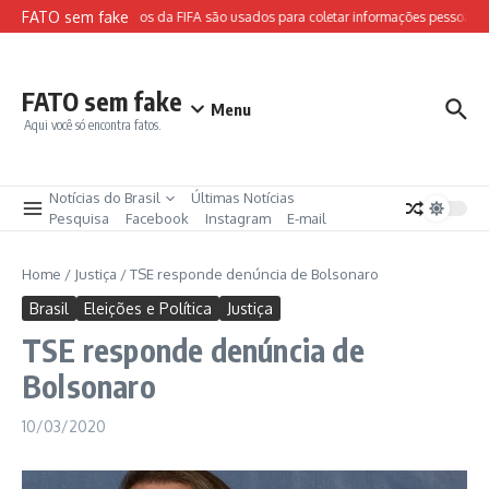
Ir para o conteúdo
FATO sem fake
Sites falsos da FIFA são usados para coletar informações pessoais e
FATO sem fake
Menu
Aqui você só encontra fatos.
Notícias do Brasil
Últimas Notícias
Pesquisa
Facebook
Instagram
E-mail
Home
/
Justiça
/
TSE responde denúncia de Bolsonaro
Brasil
Eleições e Política
Justiça
TSE responde denúncia de
Bolsonaro
10/03/2020