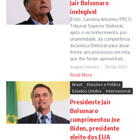
Jair Bolsonaro
inelegível
[Foto: Carolina Antunes/PR] O
Tribunal Superior Eleitoral,
após o reconhecimento, por
unanimidade, da competência
da Justiça Eleitoral para atuar
frente aos processos em tela,
que lhe foram apresentad...
Angela Oliveira
30/06/2023
Read More
Brasil
Eleições e Política
Estados Unidos
Internacional
Presidente Jair
Bolsonaro
cumprimentou Joe
Biden, presidente
eleito dos EUA