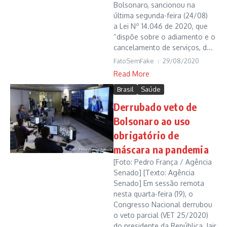
Bolsonaro, sancionou na
última segunda-feira (24/08)
a Lei Nº 14.046 de 2020, que
“dispõe sobre o adiamento e o
cancelamento de serviços, d...
FatoSemFake
29/08/2020
Read More
Brasil
Saúde
Derrubado veto de
Bolsonaro ao uso
obrigatório de
máscara na pandemia
[Foto: Pedro França / Agência
Senado] [Texto: Agência
Senado] Em sessão remota
nesta quarta-feira (19), o
Congresso Nacional derrubou
o veto parcial (VET 25/2020)
do presidente da República, Jair