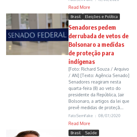
Read More
Brasil
Eleições e Política
Senadores pedem
derrubada de vetos de
Bolsonaro a medidas
de proteção para
indígenas
[Foto: Richard Souza / Arquivo
/ AN] [Texto: Agência Senado]
Senadores reagiram nesta
quarta-feira (8) ao veto do
presidente da República, Jair
Bolsonaro, a artigos da lei que
prevê medidas de proteçã...
FatoSemFake
08/07/2020
Read More
Brasil
Saúde