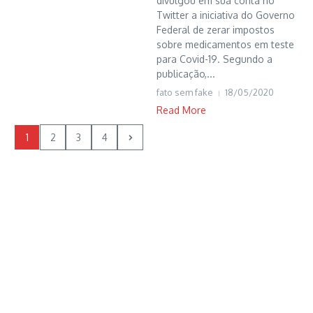
divulgou em sua conta no
Twitter a iniciativa do Governo
Federal de zerar impostos
sobre medicamentos em teste
para Covid-19. Segundo a
publicação,...
fato sem fake
18/05/2020
Read More
1
2
3
4