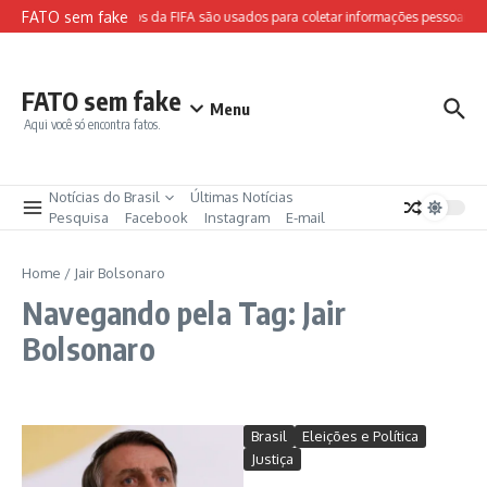
Ir para o conteúdo
FATO sem fake
Sites falsos da FIFA são usados para coletar informações pessoais e a
FATO sem fake
Menu
Aqui você só encontra fatos.
Notícias do Brasil
Últimas Notícias
Pesquisa
Facebook
Instagram
E-mail
Home
/
Jair Bolsonaro
Navegando pela Tag: Jair
Bolsonaro
Brasil
Eleições e Política
Justiça