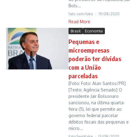
Bols...
fato sem fake
19/08/2020
Read More
Brasil
Economia
Pequenas e
microempresas
poderão ter dívidas
com a União
parceladas
[Foto: Foto: Alan Santos/PR]
[Texto: Agência Senado] O
presidente Jair Bolsonaro
sancionou, na última quarta-
feira (5), lei que permite ao
governo federal parcelar
débitos fiscais das pequenas e
micro...
FatoSemFake
13/08/2020