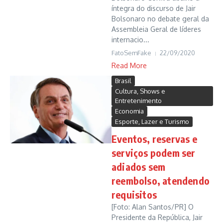
íntegra do discurso de Jair
Bolsonaro no debate geral da
Assembleia Geral de líderes
internacio...
FatoSemFake
22/09/2020
Read More
Brasil
Cultura, Shows e
Entretenimento
Economia
Esporte, Lazer e Turismo
Eventos, reservas e
serviços podem ser
adiados sem
reembolso, atendendo
requisitos
[Foto: Alan Santos/PR] O
Presidente da República, Jair