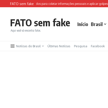
Ir para o conteúdo
FATO sem fake
 falsos da FIFA são usados para coletar informações pessoais e aplicar golpes
É
FATO sem fake
Início
Brasil
Aqui você só encontra fatos.
Notícias do Brasil
Últimas Notícias
Pesquisa
Facebook