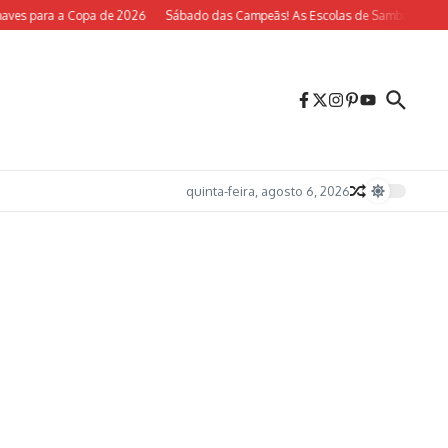
s para a Copa de 2026
Sábado das Campeãs! As Escolas de Samba do Rio Volt
quinta-feira, agosto 6, 2026