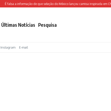
 falsa a informação de que seleção do México lançou camisa inspirada em Chave
Últimas Notícias
Pesquisa
Instagram
E-mail