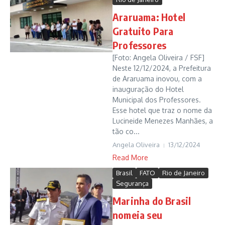
Araruama: Hotel
Gratuito Para
Professores
[Foto: Angela Oliveira / FSF]
Neste 12/12/2024, a Prefeitura
de Araruama inovou, com a
inauguração do Hotel
Municipal dos Professores.
Esse hotel que traz o nome da
Lucineide Menezes Manhães, a
tão co...
Angela Oliveira
13/12/2024
Read More
Brasil
FATO
Rio de Janeiro
Segurança
Marinha do Brasil
nomeia seu