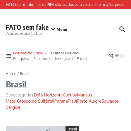
Ir para o conteúdo
FATO sem fake
Sites falsos da FIFA são usados para coletar informações pessoais e 
FATO sem fake
Menu
Aqui você só encontra fatos.
Notícias do Brasil
Últimas Notícias
Pesquisa
Facebook
Instagram
E-mail
Home
/
Brasil
Brasil
Subcategorias:
Belo Horizonte
Curitiba
Manaus
Mato Grosso do Sul
Natal
Paraná
Piauí
Porto Alegre
Salvador
Sergipe
Brasil