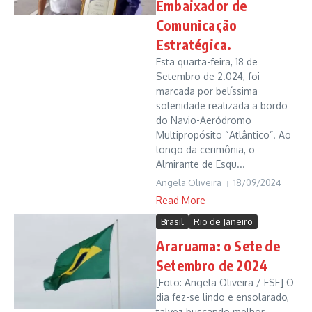
Embaixador de
Comunicação
Estratégica.
Esta quarta-feira, 18 de
Setembro de 2.024, foi
marcada por belíssima
solenidade realizada a bordo
do Navio-Aeródromo
Multipropósito “Atlântico”. Ao
longo da cerimônia, o
Almirante de Esqu...
Angela Oliveira
18/09/2024
Read More
Brasil
Rio de Janeiro
Araruama: o Sete de
Setembro de 2024
[Foto: Angela Oliveira / FSF] O
dia fez-se lindo e ensolarado,
talvez buscando melhor