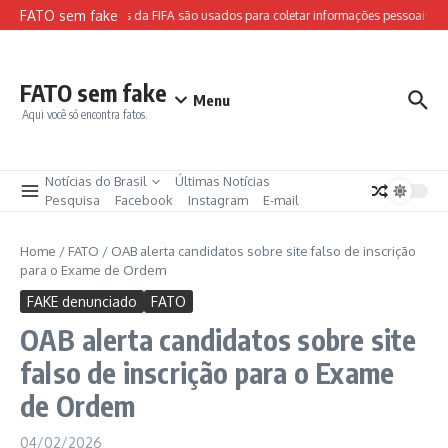
Ir para o conteúdo
FATO sem fake
Sites falsos da FIFA são usados para coletar informações pessoais e a
FATO sem fake
Menu
Aqui você só encontra fatos.
Notícias do Brasil
Últimas Notícias
Pesquisa
Facebook
Instagram
E-mail
Home
/
FATO
/
OAB alerta candidatos sobre site falso de inscrição
para o Exame de Ordem
FAKE denunciado
FATO
OAB alerta candidatos sobre site
falso de inscrição para o Exame
de Ordem
04/02/2026