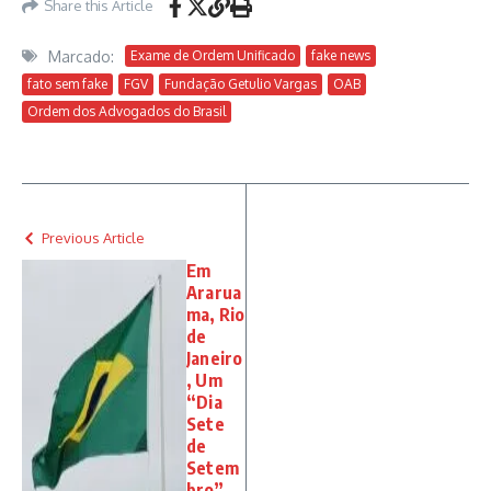
Share this Article
Marcado:
Exame de Ordem Unificado
fake news
fato sem fake
FGV
Fundação Getulio Vargas
OAB
Ordem dos Advogados do Brasil
Previous Article
Em
Ararua
ma, Rio
de
Janeiro
, Um
“Dia
Sete
de
Setem
bro”