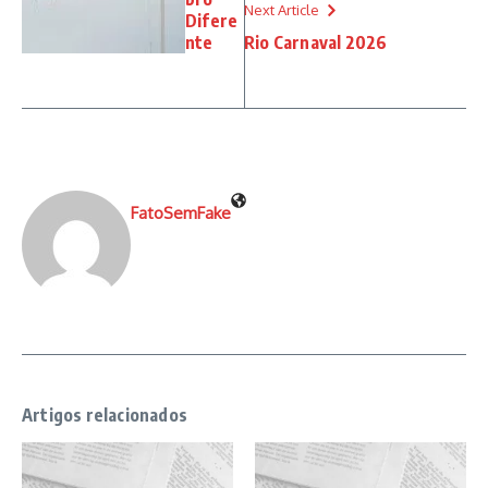
Next Article
Difere
nte
Rio Carnaval 2026
FatoSemFake
Artigos relacionados