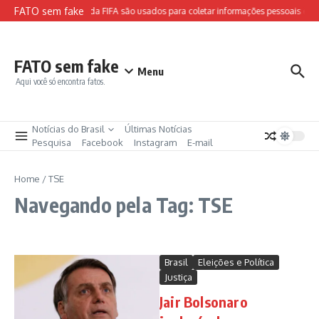
Ir para o conteúdo
FATO sem fake
Sites falsos da FIFA são usados para coletar informações pessoais e apl
FATO sem fake
Menu
Aqui você só encontra fatos.
Notícias do Brasil
Últimas Notícias
Pesquisa
Facebook
Instagram
E-mail
Home
/
TSE
Navegando pela Tag: TSE
Brasil
Eleições e Política
Justiça
Jair Bolsonaro