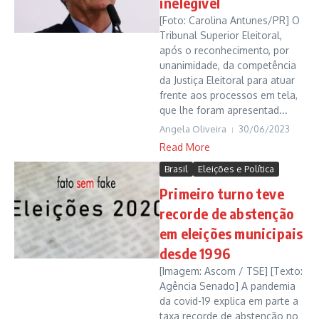
inelegível
[Foto: Carolina Antunes/PR] O
Tribunal Superior Eleitoral,
após o reconhecimento, por
unanimidade, da competência
da Justiça Eleitoral para atuar
frente aos processos em tela,
que lhe foram apresentad...
Angela Oliveira
30/06/2023
Read More
Brasil
Eleições e Política
Primeiro turno teve
recorde de abstenção
em eleições municipais
desde 1996
[Imagem: Ascom / TSE] [Texto:
Agência Senado] A pandemia
da covid-19 explica em parte a
taxa recorde de abstenção no