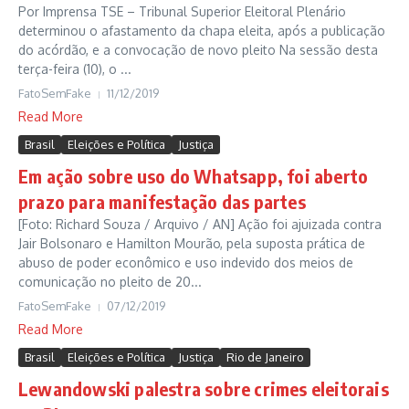
Por Imprensa TSE – Tribunal Superior Eleitoral Plenário
determinou o afastamento da chapa eleita, após a publicação
do acórdão, e a convocação de novo pleito Na sessão desta
terça-feira (10), o ...
FatoSemFake
11/12/2019
Read More
Brasil
Eleições e Política
Justiça
Em ação sobre uso do Whatsapp, foi aberto
prazo para manifestação das partes
[Foto: Richard Souza / Arquivo / AN] Ação foi ajuizada contra
Jair Bolsonaro e Hamilton Mourão, pela suposta prática de
abuso de poder econômico e uso indevido dos meios de
comunicação no pleito de 20...
FatoSemFake
07/12/2019
Read More
Brasil
Eleições e Política
Justiça
Rio de Janeiro
Lewandowski palestra sobre crimes eleitorais