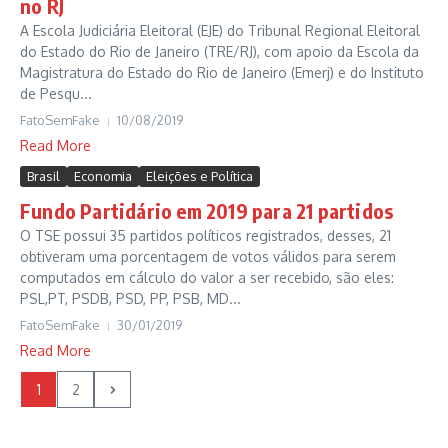
no RJ
A Escola Judiciária Eleitoral (EJE) do Tribunal Regional Eleitoral
do Estado do Rio de Janeiro (TRE/RJ), com apoio da Escola da
Magistratura do Estado do Rio de Janeiro (Emerj) e do Instituto
de Pesqu...
FatoSemFake
10/08/2019
Read More
Brasil
Economia
Eleições e Política
Fundo Partidário em 2019 para 21 partidos
O TSE possui 35 partidos políticos registrados, desses, 21
obtiveram uma porcentagem de votos válidos para serem
computados em cálculo do valor a ser recebido, são eles:
PSL,PT, PSDB, PSD, PP, PSB, MD...
FatoSemFake
30/01/2019
Read More
1
2