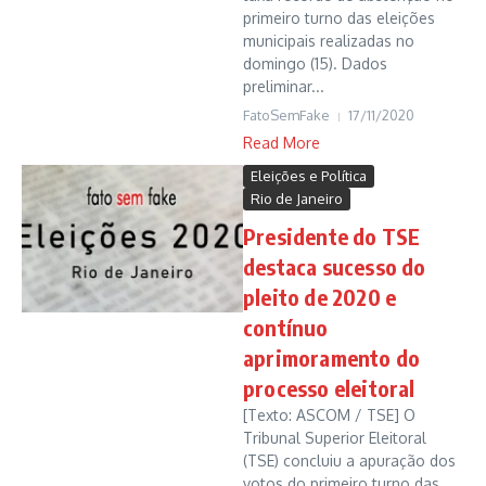
primeiro turno das eleições
municipais realizadas no
domingo (15). Dados
preliminar...
FatoSemFake
17/11/2020
Read More
Eleições e Política
Rio de Janeiro
Presidente do TSE
destaca sucesso do
pleito de 2020 e
contínuo
aprimoramento do
processo eleitoral
[Texto: ASCOM / TSE] O
Tribunal Superior Eleitoral
(TSE) concluiu a apuração dos
votos do primeiro turno das