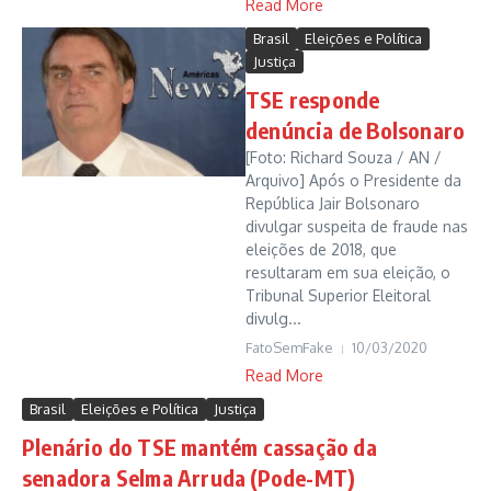
Read More
Brasil
Eleições e Política
Justiça
TSE responde
denúncia de Bolsonaro
[Foto: Richard Souza / AN /
Arquivo] Após o Presidente da
República Jair Bolsonaro
divulgar suspeita de fraude nas
eleições de 2018, que
resultaram em sua eleição, o
Tribunal Superior Eleitoral
divulg...
FatoSemFake
10/03/2020
Read More
Brasil
Eleições e Política
Justiça
Plenário do TSE mantém cassação da
senadora Selma Arruda (Pode-MT)