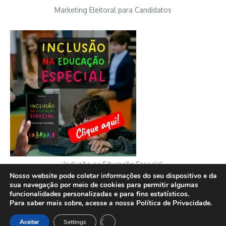
Marketing Eleitoral para Candidatos
Inclusão na Educação Especial
Nosso website pode coletar informações do seu dispositivo e da
sua navegação por meio de cookies para permitir algumas
funcionalidades personalizadas e para fins estatísticos.
Para saber mais sobre, acesse a nossa Política de Privacidade.
Copyright © 2026 FATO sem fake | Desenvolvido por
Revista de
Close GDPR Cookie Banner
Aceitar
Settings
Notícias X