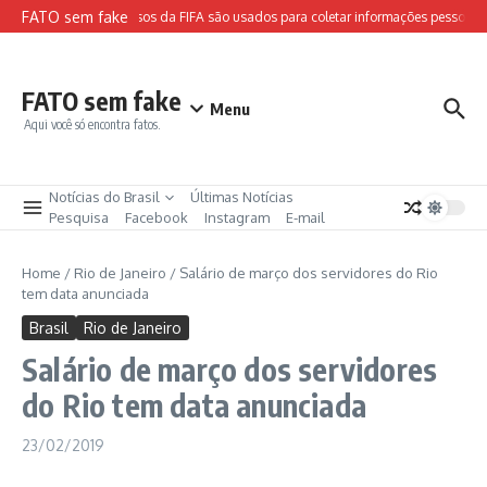
Ir para o conteúdo
FATO sem fake
Sites falsos da FIFA são usados para coletar informações pessoais e
FATO sem fake
Menu
Aqui você só encontra fatos.
Notícias do Brasil
Últimas Notícias
Pesquisa
Facebook
Instagram
E-mail
Home
/
Rio de Janeiro
/
Salário de março dos servidores do Rio
tem data anunciada
Brasil
Rio de Janeiro
Salário de março dos servidores
do Rio tem data anunciada
23/02/2019