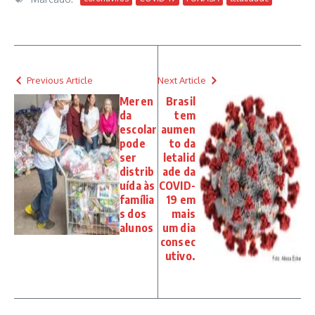
Previous Article
Next Article
Meren
Brasil
da
tem
escolar
aumen
pode
to da
ser
letalid
distrib
ade da
uída às
COVID-
família
19 em
s dos
mais
alunos
um dia
consec
utivo.