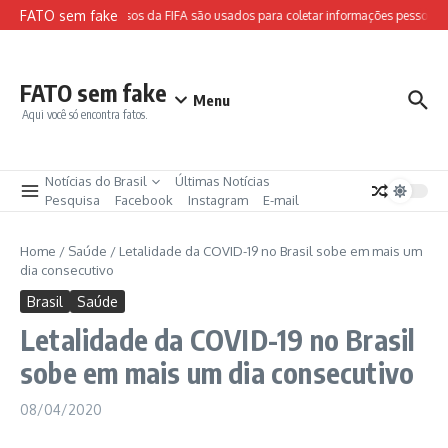
Ir para o conteúdo
FATO sem fake
Sites falsos da FIFA são usados para coletar informações pessoais e
FATO sem fake
Menu
Aqui você só encontra fatos.
Notícias do Brasil
Últimas Notícias
Pesquisa
Facebook
Instagram
E-mail
Home
/
Saúde
/
Letalidade da COVID-19 no Brasil sobe em mais um
dia consecutivo
Brasil
Saúde
Letalidade da COVID-19 no Brasil
sobe em mais um dia consecutivo
08/04/2020