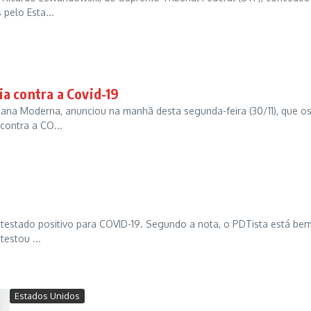
 pelo Esta...
a contra a Covid-19
icana Moderna, anunciou na manhã desta segunda-feira (30/11), que o
contra a CO...
r testado positivo para COVID-19. Segundo a nota, o PDTista está be
testou ...
Estados Unidos