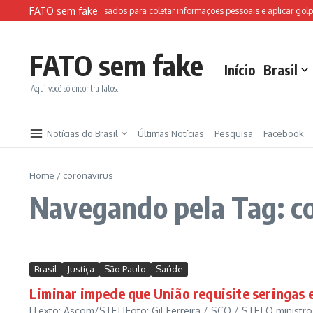
Ir para o conteúdo
FATO sem fake
tes falsos da FIFA são usados para coletar informações pessoais e aplicar golpes
FATO sem fake
Início
Brasil
Aqui você só encontra fatos.
Notícias do Brasil
Últimas Notícias
Pesquisa
Facebook
Home
/
coronavirus
Navegando pela Tag: c
Brasil
Justiça
São Paulo
Saúde
Liminar impede que União requisite seringas 
[Texto: Ascom/STF] [Foto: Gil Ferreira / SCO / STF] O minist