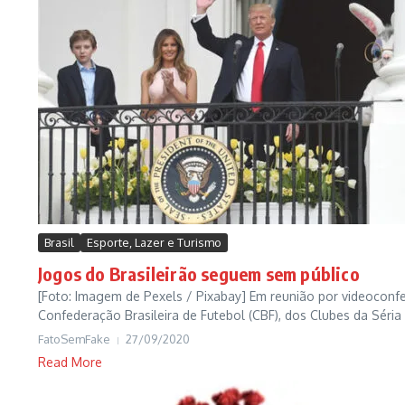
Brasil
Esporte, Lazer e Turismo
Jogos do Brasileirão seguem sem público
[Foto: Imagem de Pexels / Pixabay] Em reunião por videoconfe
Confederação Brasileira de Futebol (CBF), dos Clubes da Séria
FatoSemFake
27/09/2020
Read More