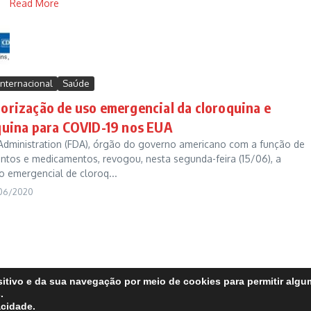
Read More
Internacional
Saúde
orização de uso emergencial da cloroquina e
quina para COVID-19 nos EUA
Administration (FDA), órgão do governo americano com a função de
entos e medicamentos, revogou, nesta segunda-feira (15/06), a
o emergencial de cloroq...
06/2020
itivo e da sua navegação por meio de cookies para permitir alg
.
Copyright © 2026 FATO sem fake | Desenvolvido por
Revista de Notícias X
acidade.