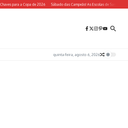
aves para a Copa de 2026
Sábado das Campeãs! As Escolas de Samba do Rio V
quinta-feira, agosto 6, 2026