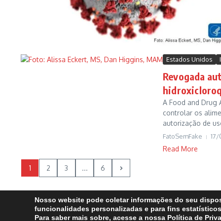
Estados Unidos
Revogada aut
hidroxicloro
A Food and Drug 
controlar os alim
autorização de us
FatoSemFake
17/
Read More
1
2
3
...
6
Nosso website pode coletar informações do seu dispos
funcionalidades personalizadas e para fins estatísticos
Para saber mais sobre, acesse a nossa Política de Priv