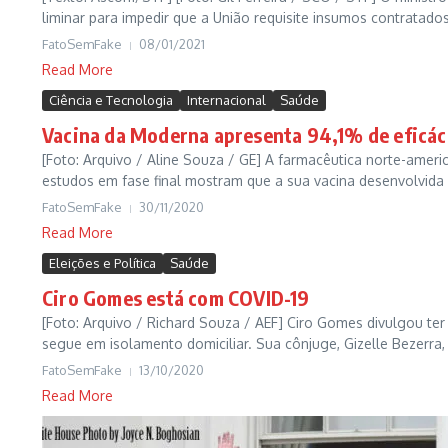
liminar para impedir que a União requisite insumos contratados
FatoSemFake
08/01/2021
Read More
Ciência e Tecnologia
Internacional
Saúde
Vacina da Moderna apresenta 94,1% de eficáci
[Foto: Arquivo / Aline Souza / GE] A farmacêutica norte-amer
estudos em fase final mostram que a sua vacina desenvolvida 
FatoSemFake
30/11/2020
Read More
Eleições e Política
Saúde
Ciro Gomes está com COVID-19
[Foto: Arquivo / Richard Souza / AEF] Ciro Gomes divulgou te
segue em isolamento domiciliar. Sua cônjuge, Gizelle Bezerra, 
FatoSemFake
13/10/2020
Read More