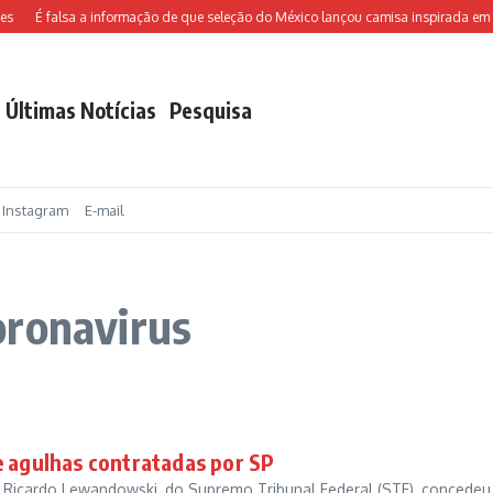
É falsa a informação de que seleção do México lançou camisa inspirada em Ch
Últimas Notícias
Pesquisa
Instagram
E-mail
oronavirus
e agulhas contratadas por SP
ro Ricardo Lewandowski, do Supremo Tribunal Federal (STF), concedeu