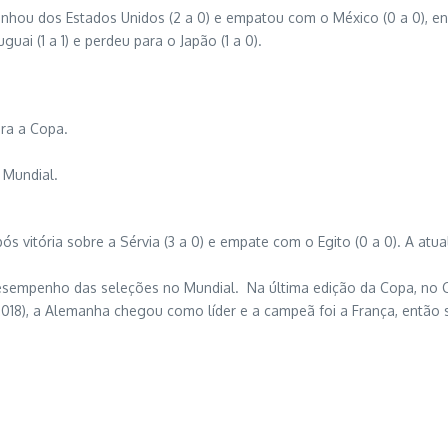
nhou dos Estados Unidos (2 a 0) e empatou com o México (0 a 0), enq
ai (1 a 1) e perdeu para o Japão (1 a 0).
ara a Copa.
 Mundial.
ós vitória sobre a Sérvia (3 a 0) e empate com o Egito (0 a 0). A atu
desempenho das seleções no Mundial. Na última edição da Copa, no Cat
2018), a Alemanha chegou como líder e a campeã foi a França, então s