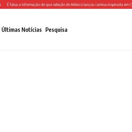
É falsa a informação de que seleção do México lançou camisa inspirada em Chav
Últimas Notícias
Pesquisa