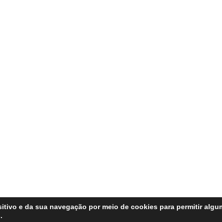
itivo e da sua navegação por meio de cookies para permitir alg
.
Copyright © 2026 FATO sem fake | Desenvolvido por
Revista de Notícias X