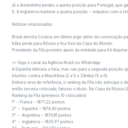
Já a Amarelinha perdeu a quinta posição para Portugal, que ga
1). A Inglaterra manteve a quarta posição – empatou com o Urugu
Notícias relacionadas:
Brasil derrota Croácia em último jogo antes da convocação p
Itália perde para Bósnia e fica fora da Copa do Mundo.
Presidente da Fifa promete apoio da entidade para Irã disputar
>> Siga o canal da Agência Brasil no WhatsApp
A Espanha liderava a lista, mas caiu para a segunda posição ap
triunfos: contra a Mauritânia (2 a 1) e Zâmbia (5 a 0).
Embora sirva de referência, o ranking da Fifa não antecipa o 
então terceira colocada, faturou o título. Na Copa da Rússia (
Ranking da Fifa (primeiros 10 colocados)
1º – França – 1877,22 pontos
2º – Espanha – 1876,40 pontos
3º – Argentina – 1874,81 pontos
4º – Inglaterra – 1825,97 pontos