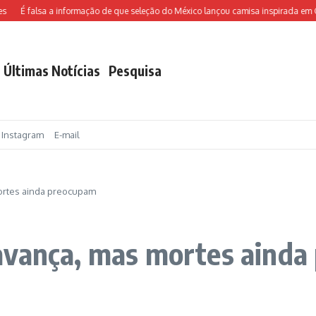
É falsa a informação de que seleção do México lançou camisa inspirada em Chav
Últimas Notícias
Pesquisa
Instagram
E-mail
ortes ainda preocupam
avança, mas mortes aind