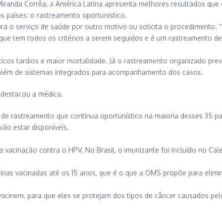
iranda Corrêa, a América Latina apresenta melhores resultados que
s países: o rastreamento oportunístico.
a o serviço de saúde por outro motivo ou solicita o procedimento.
ue tem todos os critérios a serem seguidos e é um rastreamento de 
sticos tardios e maior mortalidade. Já o rastreamento organizado pr
além de sistemas integrados para acompanhamento dos casos.
, destacou a médica.
lo de rastreamento que continua oportunístico na maioria desses 35
ão estar disponíveis.
 vacinação contra o HPV. No Brasil, o imunizante foi incluído no Cal
as vacinadas até os 15 anos, que é o que a OMS propõe para elimin
acinem, para que eles se protejam dos tipos de câncer causados pel