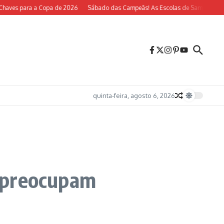
es para a Copa de 2026
Sábado das Campeãs! As Escolas de Samba do Rio Vol
quinta-feira, agosto 6, 2026
a preocupam