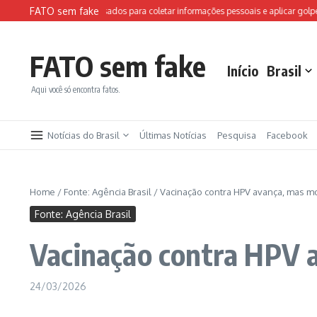
Ir para o conteúdo
FATO sem fake
s falsos da FIFA são usados para coletar informações pessoais e aplicar golpes
FATO sem fake
Início
Brasil
Aqui você só encontra fatos.
Notícias do Brasil
Últimas Notícias
Pesquisa
Facebook
Home
/
Fonte: Agência Brasil
/
Vacinação contra HPV avança, mas m
Fonte: Agência Brasil
Vacinação contra HPV 
24/03/2026