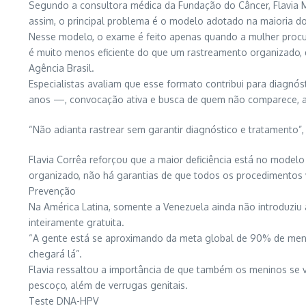
Segundo a consultora médica da Fundação do Câncer, Flavia M
assim, o principal problema é o modelo adotado na maioria do
Nesse modelo, o exame é feito apenas quando a mulher procur
é muito menos eficiente do que um rastreamento organizado, q
Agência Brasil.
Especialistas avaliam que esse formato contribui para diagnó
anos —, convocação ativa e busca de quem não comparece, 
“Não adianta rastrear sem garantir diagnóstico e tratamento”
Flavia Corrêa reforçou que a maior deficiência está no mode
organizado, não há garantias de que todos os procedimentos v
Prevenção
Na América Latina, somente a Venezuela ainda não introduziu a
inteiramente gratuita.
“A gente está se aproximando da meta global de 90% de menin
chegará lá”.
Flavia ressaltou a importância de que também os meninos se v
pescoço, além de verrugas genitais.
Teste DNA-HPV