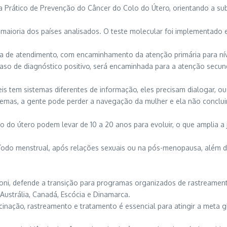
a Prático de Prevenção do Câncer do Colo do Útero, orientando a su
maioria dos países analisados. O teste molecular foi implementado e
a de atendimento, com encaminhamento da atenção primária para níve
caso de diagnóstico positivo, será encaminhada para a atenção secund
 tem sistemas diferentes de informação, eles precisam dialogar, ou i
stemas, a gente pode perder a navegação da mulher e ela não conclui
lo do útero podem levar de 10 a 20 anos para evoluir, o que amplia a
íodo menstrual, após relações sexuais ou na pós-menopausa, além d
toni, defende a transição para programas organizados de rastreamen
ustrália, Canadá, Escócia e Dinamarca.
cinação, rastreamento e tratamento é essencial para atingir a meta