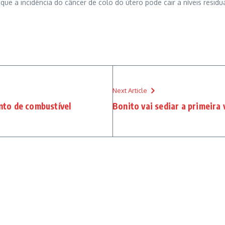
ue a incidência do câncer de colo do útero pode cair a níveis residu
Next Article
nto de combustível
Bonito vai sediar a primeira