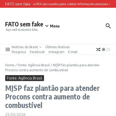
Ir para o conteúdo
FATO sem fake
Sites falsos da FIFA são usados para coletar informações pessoais e apli
FATO sem fake
Menu
Aqui você só encontra fatos.
Notícias do Brasil
Últimas Notícias
Pesquisa
Facebook
Instagram
E-mail
Home
/
Fonte: Agência Brasil
/
MJSP faz plantão para atender
Procons contra aumento de combustível
Fonte: Agência Brasil
MJSP faz plantão para atender
Procons contra aumento de
combustível
23/03/2026