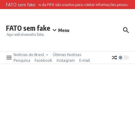
Ir para o conteúdo
FATO sem fake
Sites falsos da FIFA são usados para coletar informações pessoais e a
FATO sem fake
Menu
Aqui você só encontra fatos.
Notícias do Brasil
Últimas Notícias
Pesquisa
Facebook
Instagram
E-mail