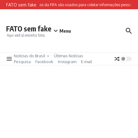
Ir para o conteúdo
FATO sem fake
Sites falsos da FIFA são usados para coletar informações pessoais e
FATO sem fake
Menu
Aqui você só encontra fatos.
Notícias do Brasil
Últimas Notícias
Pesquisa
Facebook
Instagram
E-mail