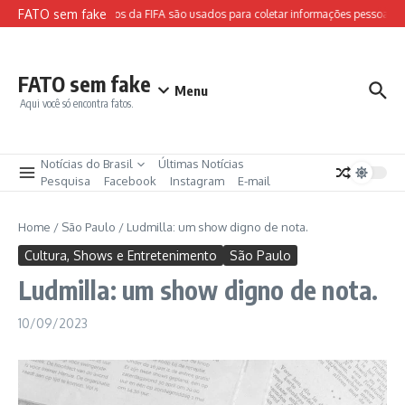
Ir para o conteúdo
FATO sem fake
Sites falsos da FIFA são usados para coletar informações pessoais e 
FATO sem fake
Menu
Aqui você só encontra fatos.
Notícias do Brasil
Últimas Notícias
Pesquisa
Facebook
Instagram
E-mail
Home
/
São Paulo
/
Ludmilla: um show digno de nota.
Cultura, Shows e Entretenimento
São Paulo
Ludmilla: um show digno de nota.
10/09/2023