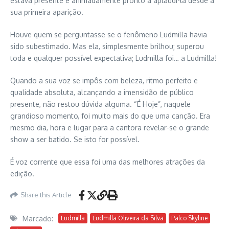
estava presente e animadamente pronto a aplaudi-la desde a
sua primeira aparição.
Houve quem se perguntasse se o fenômeno Ludmilla havia
sido subestimado. Mas ela, simplesmente brilhou; superou
toda e qualquer possível expectativa; Ludmilla foi… a Ludmilla!
Quando a sua voz se impôs com beleza, ritmo perfeito e
qualidade absoluta, alcançando a imensidão de público
presente, não restou dúvida alguma. “É Hoje”, naquele
grandioso momento, foi muito mais do que uma canção. Era
mesmo dia, hora e lugar para a cantora revelar-se o grande
show a ser batido. Se isto for possível.
É voz corrente que essa foi uma das melhores atrações da
edição.
Share this Article
Marcado:
Ludmilla
Ludmilla Oliveira da Silva
Palco Skyline