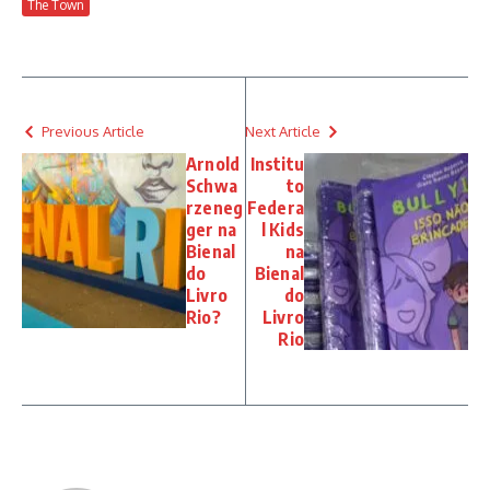
The Town
Previous Article
Next Article
Arnold
Institu
Schwa
to
rzeneg
Federa
ger na
l Kids
Bienal
na
do
Bienal
Livro
do
Rio?
Livro
Rio