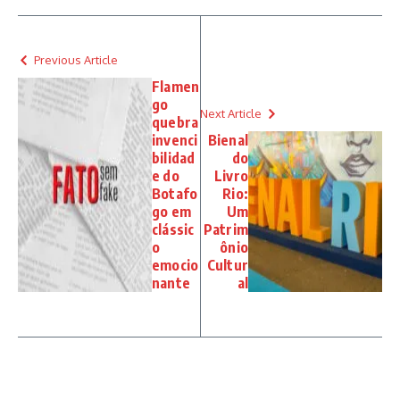
Previous Article
Flamen
go
Next Article
quebra
invenci
Bienal
bilidad
do
e do
Livro
Botafo
Rio:
go em
Um
clássic
Patrim
o
ônio
emocio
Cultur
nante
al