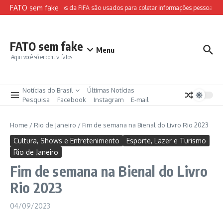
Ir para o conteúdo
FATO sem fake
Sites falsos da FIFA são usados para coletar informações pessoais e a
FATO sem fake
Menu
Aqui você só encontra fatos.
Notícias do Brasil
Últimas Notícias
Pesquisa
Facebook
Instagram
E-mail
Home
/
Rio de Janeiro
/
Fim de semana na Bienal do Livro Rio 2023
Cultura, Shows e Entretenimento
Esporte, Lazer e Turismo
Rio de Janeiro
Fim de semana na Bienal do Livro
Rio 2023
04/09/2023