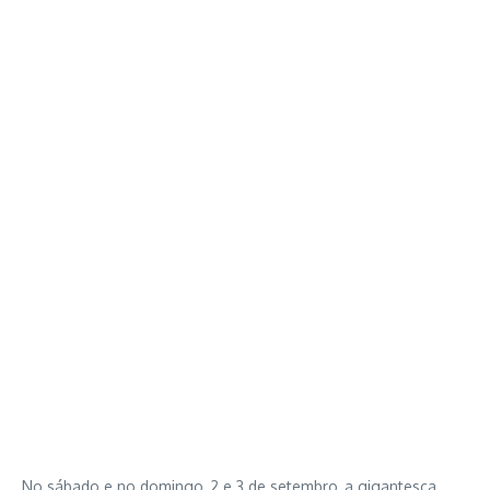
No sábado e no domingo, 2 e 3 de setembro, a gigantesca