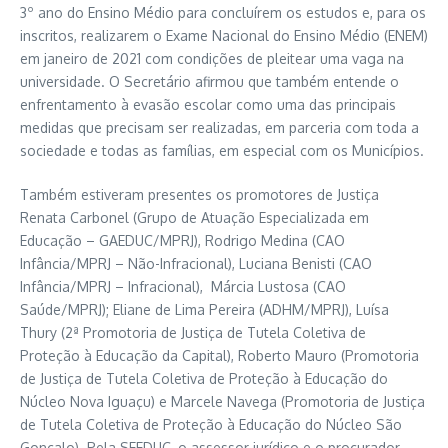
3º ano do Ensino Médio para concluírem os estudos e, para os
inscritos, realizarem o Exame Nacional do Ensino Médio (ENEM)
em janeiro de 2021 com condições de pleitear uma vaga na
universidade. O Secretário afirmou que também entende o
enfrentamento à evasão escolar como uma das principais
medidas que precisam ser realizadas, em parceria com toda a
sociedade e todas as famílias, em especial com os Municípios.
Também estiveram presentes os promotores de Justiça
Renata Carbonel (Grupo de Atuação Especializada em
Educação – GAEDUC/MPRJ), Rodrigo Medina (CAO
Infância/MPRJ – Não-Infracional), Luciana Benisti (CAO
Infância/MPRJ – Infracional), Márcia Lustosa (CAO
Saúde/MPRJ); Eliane de Lima Pereira (ADHM/MPRJ), Luísa
Thury (2ª Promotoria de Justiça de Tutela Coletiva de
Proteção à Educação da Capital), Roberto Mauro (Promotoria
de Justiça de Tutela Coletiva de Proteção à Educação do
Núcleo Nova Iguaçu) e Marcele Navega (Promotoria de Justiça
de Tutela Coletiva de Proteção à Educação do Núcleo São
Gonçalo). Pela SEEDUC, o assessor jurídico e o procurador-