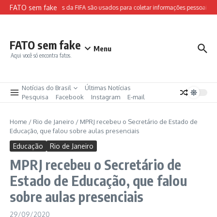
Ir para o conteúdo
FATO sem fake
Sites falsos da FIFA são usados para coletar informações pessoais e a
FATO sem fake
Menu
Aqui você só encontra fatos.
Notícias do Brasil
Últimas Notícias
Pesquisa
Facebook
Instagram
E-mail
Home
/
Rio de Janeiro
/
MPRJ recebeu o Secretário de Estado de
Educação, que falou sobre aulas presenciais
Educação
Rio de Janeiro
MPRJ recebeu o Secretário de
Estado de Educação, que falou
sobre aulas presenciais
29/09/2020