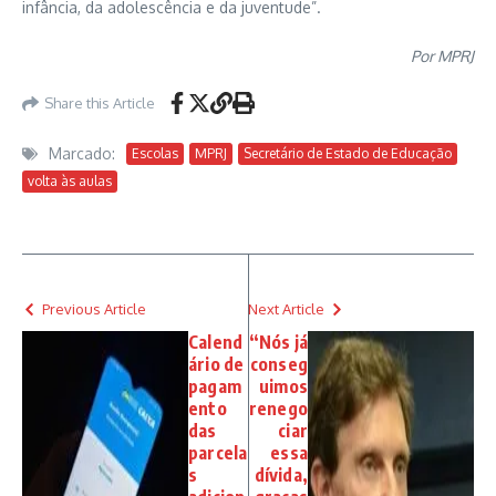
infância, da adolescência e da juventude”.
Por MPRJ
Share this Article
Marcado:
Escolas
MPRJ
Secretário de Estado de Educação
volta às aulas
Previous Article
Next Article
Calend
“Nós já
ário de
conseg
pagam
uimos
ento
renego
das
ciar
parcela
essa
s
dívida,