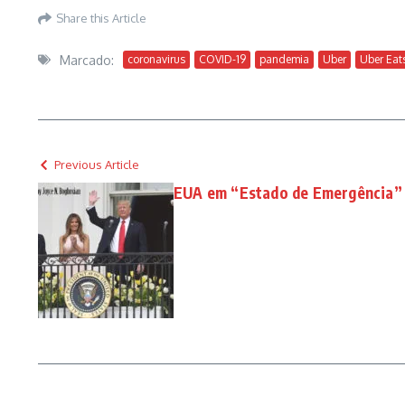
Share this Article
Marcado:
coronavirus
COVID-19
pandemia
Uber
Uber Eat
Previous Article
EUA em “Estado de Emergência”