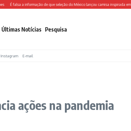
É falsa a informação de que seleção do México lançou camisa inspirada em Ch
Últimas Notícias
Pesquisa
Instagram
E-mail
ncia ações na pandemia