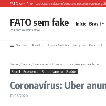
Ir para o conteúdo
FATO sem fake
tes falsos da FIFA são usados para coletar informações pessoais e aplicar golpes
FATO sem fake
Início
Brasil
Aqui você só encontra fatos.
Notícias do Brasil
Últimas Notícias
Pesquisa
Facebook
Home
/
Saúde
/
Coronavírus: Uber anuncia ações na pandemia
Brasil
Economia
Rio de Janeiro
Saúde
Coronavírus: Uber anu
17/03/2020