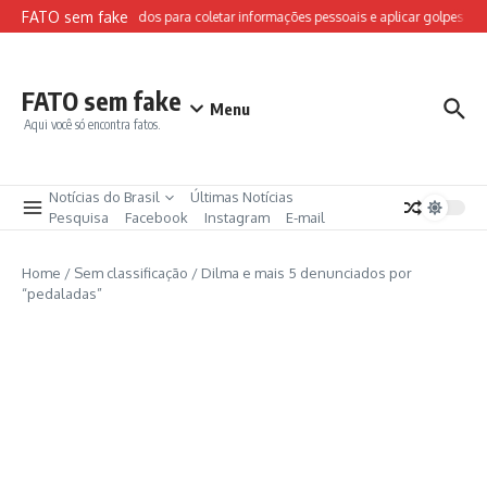
Ir para o conteúdo
FATO sem fake
 falsos da FIFA são usados para coletar informações pessoais e aplicar golpes
FATO sem fake
Menu
Aqui você só encontra fatos.
Notícias do Brasil
Últimas Notícias
Pesquisa
Facebook
Instagram
E-mail
Home
/
Sem classificação
/
Dilma e mais 5 denunciados por
“pedaladas”