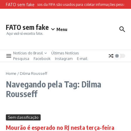
Ir para o conteúdo
FATO sem fake
Sites falsos da FIFA são usados para coletar informações pessoais 
FATO sem fake
Menu
Aqui você só encontra fatos.
Notícias do Brasil
Últimas Notícias
Pesquisa
Facebook
Instagram
E-mail
Home
/
Dilma Rousseff
Navegando pela Tag: Dilma
Rousseff
Sem classificação
Mourão é esperado no RJ nesta terça-feira