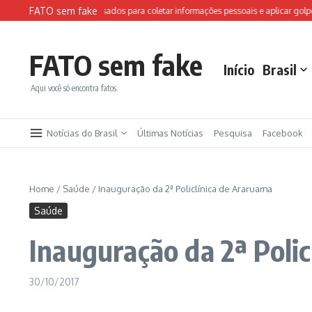
Ir para o conteúdo
FATO sem fake
tes falsos da FIFA são usados para coletar informações pessoais e aplicar golpes
FATO sem fake
Início
Brasil
Aqui você só encontra fatos.
Notícias do Brasil
Últimas Notícias
Pesquisa
Facebook
Home
/
Saúde
/
Inauguração da 2ª Policlínica de Araruama
Saúde
Inauguração da 2ª Poli
30/10/2017