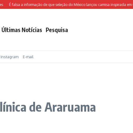
É falsa a informação de que seleção do México lançou camisa inspirada em Ch
Últimas Notícias
Pesquisa
Instagram
E-mail
clínica de Araruama