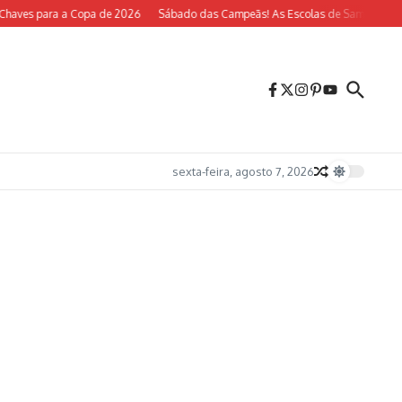
aves para a Copa de 2026
Sábado das Campeãs! As Escolas de Samba do Rio V
sexta-feira, agosto 7, 2026