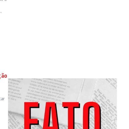
.
ção
tar