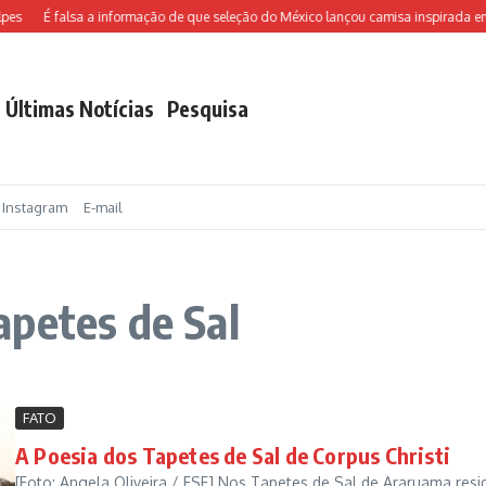
es
É falsa a informação de que seleção do México lançou camisa inspirada em
Últimas Notícias
Pesquisa
Instagram
E-mail
petes de Sal
FATO
A Poesia dos Tapetes de Sal de Corpus Christi
[Foto: Angela Oliveira / FSF] Nos Tapetes de Sal de Araruama resi