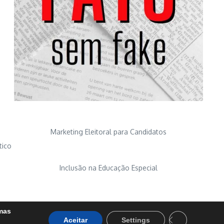
Marketing Eleitoral para Candidatos
tico
Inclusão na Educação Especial
umas
Close GDPR Coo
Aceitar
Settings