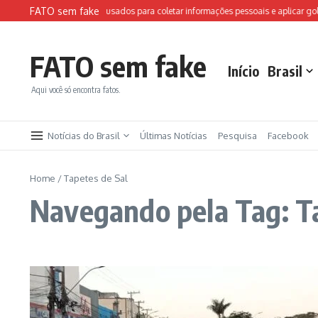
Ir para o conteúdo
FATO sem fake
Sites falsos da FIFA são usados para coletar informações pessoais e aplicar golp
FATO sem fake
Início
Brasil
Aqui você só encontra fatos.
Notícias do Brasil
Últimas Notícias
Pesquisa
Facebook
Home
/
Tapetes de Sal
Navegando pela Tag: Ta