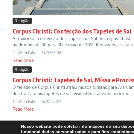
Religião
Corpus Christi: Confecção dos Tapetes de Sal
A tradicional confecção dos Tapetes de Sal de Corpus Christi 
madrugada de 30 para 31 de maio de 2018. Motivados, visitantes 
FatoSemFake
31/05/2018
Read More
Religião
Corpus Christi: Tapetes de Sal, Missa e Proci
O feriado de Corpus Christi atraiu muitos turistas para Ararua
dos tradicionais tapetes de sal, visitantes e artistas anônimos .
FatoSemFake
16/06/2017
Read More
Nosso website pode coletar informações do seu dispos
funcionalidades personalizadas e para fins estatísticos