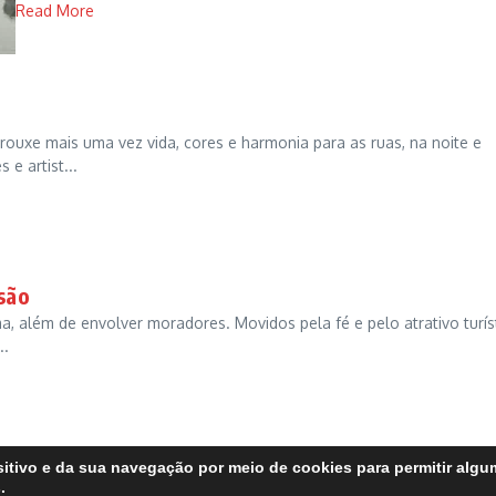
Read More
trouxe mais uma vez vida, cores e harmonia para as ruas, na noite e
e artist...
ssão
ma, além de envolver moradores. Movidos pela fé e pelo atrativo turís
..
itivo e da sua navegação por meio de cookies para permitir alg
.
Copyright © 2026 FATO sem fake | Desenvolvido por
Revista de Notícias X