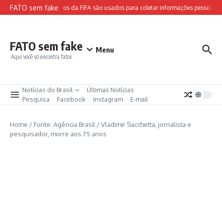
Ir para o conteúdo
FATO sem fake
Sites falsos da FIFA são usados para coletar informações pessoais e 
FATO sem fake
Menu
Aqui você só encontra fatos.
Notícias do Brasil
Últimas Notícias
Pesquisa
Facebook
Instagram
E-mail
Home
/
Fonte: Agência Brasil
/
Vladimir Sacchetta, jornalista e
pesquisador, morre aos 75 anos