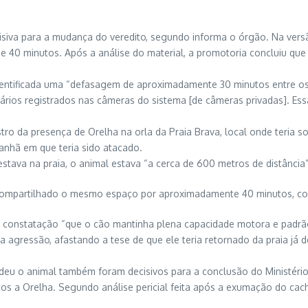
isiva para a mudança do veredito, segundo informa o órgão. Na versão
de 40 minutos. Após a análise do material, a promotoria concluiu que
identificada uma “defasagem de aproximadamente 30 minutos entre os
rios registrados nas câmeras do sistema [de câmeras privadas]. Essa
tro da presença de Orelha na orla da Praia Brava, local onde teria 
manhã em que teria sido atacado.
stava na praia, o animal estava “a cerca de 600 metros de distância”
ompartilhado o mesmo espaço por aproximadamente 40 minutos, como 
á a constatação “que o cão mantinha plena capacidade motora e pad
agressão, afastando a tese de que ele teria retornado da praia já de
deu o animal também foram decisivos para a conclusão do Ministério
os a Orelha. Segundo análise pericial feita após a exumação do cac