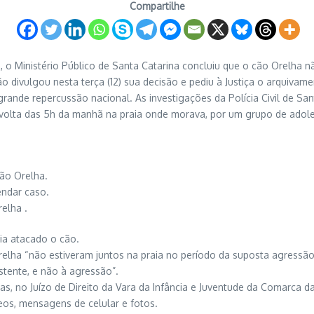
Compartilhe
s, o Ministério Público de Santa Catarina concluiu que o cão Orelha
 divulgou nesta terça (12) sua decisão e pediu à Justiça o arquivam
grande repercussão nacional. As investigações da Polícia Civil de S
r volta das 5h da manhã na praia onde morava, por um grupo de adol
cão Orelha.
endar caso.
elha .
ia atacado o cão.
relha “não estiveram juntos na praia no período da suposta agressão
tente, e não à agressão”.
, no Juízo de Direito da Vara da Infância e Juventude da Comarca da 
eos, mensagens de celular e fotos.