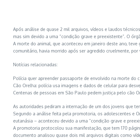
Após análise de quase 2 mil arquivos, vídeos e laudos técnico
mas sim devido a uma “condição grave e preexistente”. O órgão
A morte do animal, que aconteceu em janeiro deste ano, teve 
comunitário, havia morrido após ser agredido cruelmente, po
Notícias relacionadas:
Polícia quer apreender passaporte de envolvido na morte do 
Cão Orelha: polícia usa imagens e dados de celular para desv
Centenas de pessoas em São Paulo pedem justiça pelo cão Or
As autoridades pediram a internação de um dos jovens que ter
Segundo a análise feita pela promotoria, os adolescentes e O
eutanásia – aconteceu devido a uma “condição grave e preexis
A promotoria protocolou sua manifestação, que tem 170 páginas
documento analisou quase dois mil arquivos digitais como víd