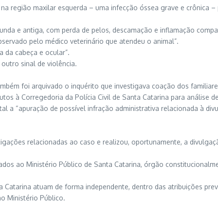
e na região maxilar esquerda – uma infecção óssea grave e crônica –
unda e antiga, com perda de pelos, descamação e inflamação compat
bservado pelo médico veterinário que atendeu o animal”.
 da cabeça e ocular”.
tro sinal de violência.
, também foi arquivado o inquérito que investigava coação dos famili
tos à Corregedoria da Polícia Civil de Santa Catarina para análise de
l a “apuração de possível infração administrativa relacionada à div
estigações relacionadas ao caso e realizou, oportunamente, a divulga
os ao Ministério Público de Santa Catarina, órgão constitucionalm
nta Catarina atuam de forma independente, dentro das atribuições pre
 Ministério Público.