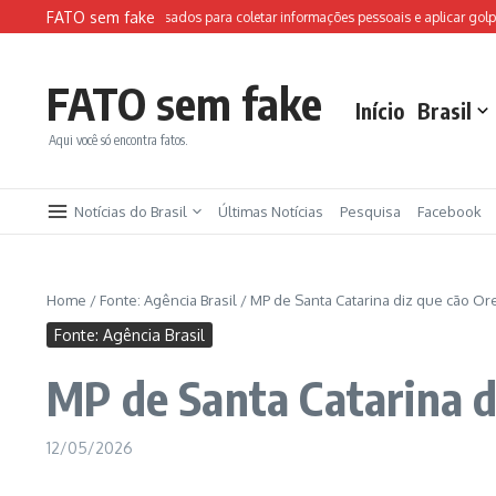
Ir para o conteúdo
FATO sem fake
es falsos da FIFA são usados para coletar informações pessoais e aplicar golpes
FATO sem fake
Início
Brasil
Aqui você só encontra fatos.
Notícias do Brasil
Últimas Notícias
Pesquisa
Facebook
Home
/
Fonte: Agência Brasil
/
MP de Santa Catarina diz que cão Or
Fonte: Agência Brasil
MP de Santa Catarina d
12/05/2026