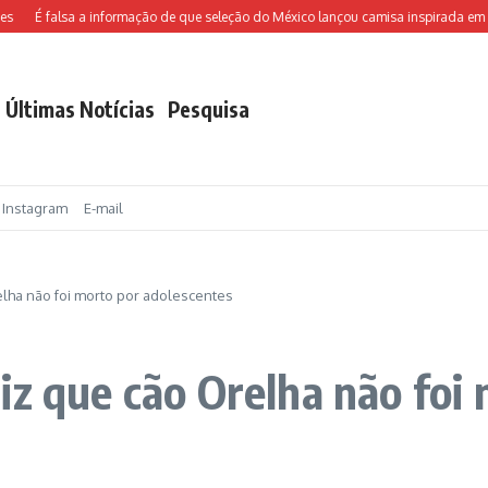
É falsa a informação de que seleção do México lançou camisa inspirada em Cha
Últimas Notícias
Pesquisa
Instagram
E-mail
elha não foi morto por adolescentes
iz que cão Orelha não foi