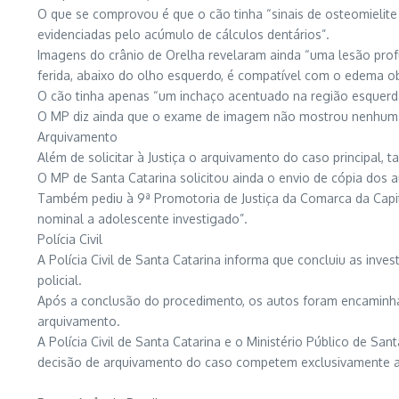
O que se comprovou é que o cão tinha “sinais de osteomielit
evidenciadas pelo acúmulo de cálculos dentários”.
Imagens do crânio de Orelha revelaram ainda “uma lesão prof
ferida, abaixo do olho esquerdo, é compatível com o edema o
O cão tinha apenas “um inchaço acentuado na região esquerda
O MP diz ainda que o exame de imagem não mostrou nenhum ou
Arquivamento
Além de solicitar à Justiça o arquivamento do caso principal
O MP de Santa Catarina solicitou ainda o envio de cópia dos au
Também pediu à 9ª Promotoria de Justiça da Comarca da Capita
nominal a adolescente investigado”.
Polícia Civil
A Polícia Civil de Santa Catarina informa que concluiu as inv
policial.
Após a conclusão do procedimento, os autos foram encaminhad
arquivamento.
A Polícia Civil de Santa Catarina e o Ministério Público de Sa
decisão de arquivamento do caso competem exclusivamente ao