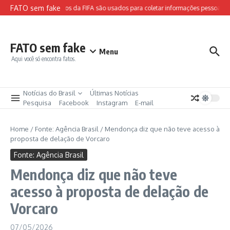
Ir para o conteúdo
FATO sem fake
Sites falsos da FIFA são usados para coletar informações pessoais e 
FATO sem fake
Menu
Aqui você só encontra fatos.
Notícias do Brasil
Últimas Notícias
Pesquisa
Facebook
Instagram
E-mail
Home
/
Fonte: Agência Brasil
/
Mendonça diz que não teve acesso à
proposta de delação de Vorcaro
Fonte: Agência Brasil
Mendonça diz que não teve
acesso à proposta de delação de
Vorcaro
07/05/2026