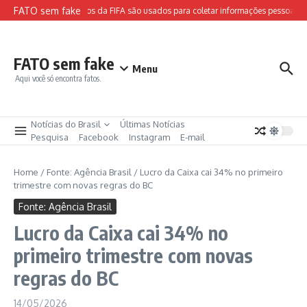
Ir para o conteúdo
FATO sem fake
Sites falsos da FIFA são usados para coletar informações pessoais e 
FATO sem fake
Menu
Aqui você só encontra fatos.
Notícias do Brasil
Últimas Notícias
Pesquisa
Facebook
Instagram
E-mail
Home
/
Fonte: Agência Brasil
/
Lucro da Caixa cai 34% no primeiro
trimestre com novas regras do BC
Fonte: Agência Brasil
Lucro da Caixa cai 34% no
primeiro trimestre com novas
regras do BC
14/05/2026