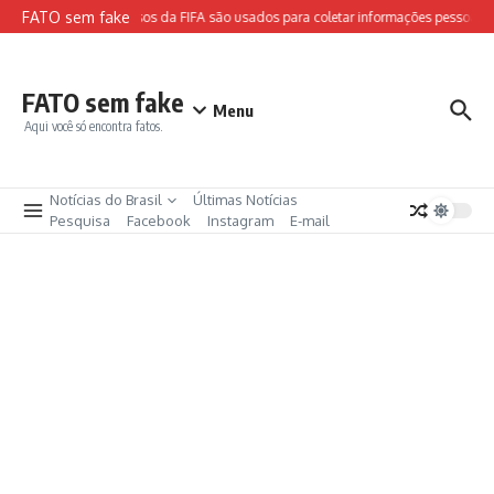
Ir para o conteúdo
FATO sem fake
Sites falsos da FIFA são usados para coletar informações pessoais e
FATO sem fake
Menu
Aqui você só encontra fatos.
Notícias do Brasil
Últimas Notícias
Pesquisa
Facebook
Instagram
E-mail