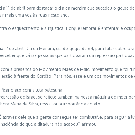
ia 1º de abril para destacar o dia da mentira que sucedeu o golpe d
ir mais uma vez às ruas neste ano.
ontra o esquecimento e a injustiça. Porque lembrar é enfrentar e ocu
 1º de abril, Dia da Mentira, dia do golpe de 64, para falar sobre a
rceber que várias pessoas que participaram da repressão participa
ou com a presença do Movimento Mães de Maio, movimento que foi fu
 estão à frente do Cordão. Para nós, esse é um dos movimentos de d
ficar o ato com a luta palestina.
repressão de Israel se reflete também na nessa máquina de moer gent
ora Maria da Silva, ressaltou a importância do ato.
través dele que a gente consegue ter combustível para seguir a lut
sciência de que a ditadura não acabou”, afirmou.