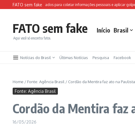
Ir para o conteúdo
FATO sem fake
s falsos da FIFA são usados para coletar informações pessoais e aplicar golpes
FATO sem fake
Início
Brasil
Aqui você só encontra fatos.
Notícias do Brasil
Últimas Notícias
Pesquisa
Facebook
Home
/
Fonte: Agência Brasil
/
Cordão da Mentira faz ato na Paulist
Fonte: Agência Brasil
Cordão da Mentira faz 
16/05/2026