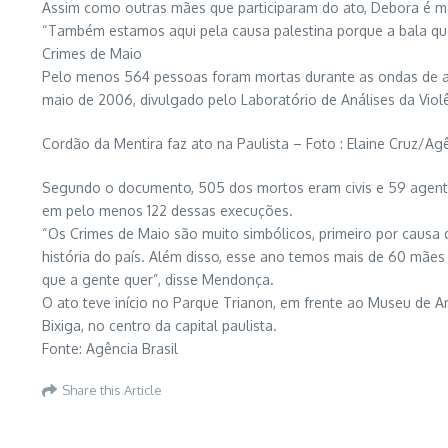
Assim como outras mães que participaram do ato, Debora é mãe
“Também estamos aqui pela causa palestina porque a bala que 
Crimes de Maio
Pelo menos 564 pessoas foram mortas durante as ondas de at
maio de 2006, divulgado pelo Laboratório de Análises da Violê
Cordão da Mentira faz ato na Paulista – Foto : Elaine Cruz/Agê
Segundo o documento, 505 dos mortos eram civis e 59 agentes 
em pelo menos 122 dessas execuções.
“Os Crimes de Maio são muito simbólicos, primeiro por caus
história do país. Além disso, esse ano temos mais de 60 mães
que a gente quer”, disse Mendonça.
O ato teve início no Parque Trianon, em frente ao Museu de Ar
Bixiga, no centro da capital paulista.
Fonte: Agência Brasil
Share this Article