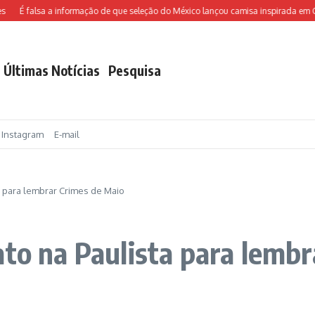
É falsa a informação de que seleção do México lançou camisa inspirada em Chav
Últimas Notícias
Pesquisa
Instagram
E-mail
a para lembrar Crimes de Maio
ato na Paulista para lemb