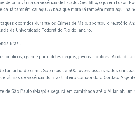
 de uma vítima da violência de Estado. Seu filho, o jovem Edson Rogé
cai lá também cai aqui. A bala que mata lá também mata aqui, na no
aques ocorridos durante os Crimes de Maio, apontou o relatório A
ncia da Universidade Federal do Rio de Janeiro.
ncia Brasil
públicos, grande parte deles negros, jovens e pobres. Ainda de acord
a do tamanho do crime. São mais de 500 jovens assassinados em du
 de vítimas de violência do Brasil inteiro compondo o Cordão. A gent
te de São Paulo (Masp) e seguirá em caminhada até o Al Janiah, um re