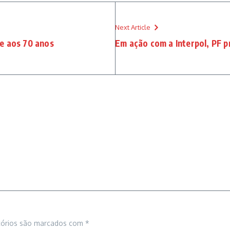
Next Article
re aos 70 anos
Em ação com a Interpol, PF 
tórios são marcados com
*