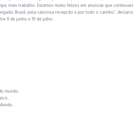
mpo, mais trabalho. Estamos muito felizes em anunciar que continua
ado, Brasil, pela calorosa recepção e por todo o carinho”, declarou
e 11 de junho e 19 de julho.
 do mundo.
alco.
 Mundo.