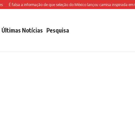
É falsa a informação de que seleção do México lançou camisa inspirada em Chav
Últimas Notícias
Pesquisa