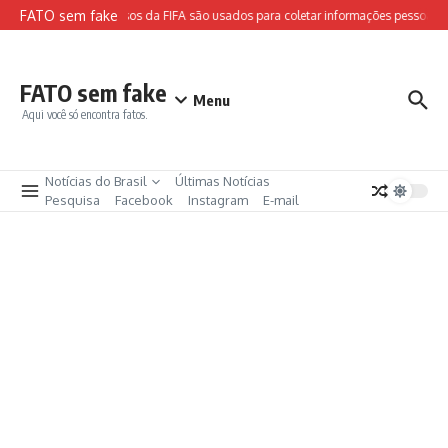
Ir para o conteúdo
FATO sem fake
Sites falsos da FIFA são usados para coletar informações pessoais e
FATO sem fake
Menu
Aqui você só encontra fatos.
Notícias do Brasil
Últimas Notícias
Pesquisa
Facebook
Instagram
E-mail