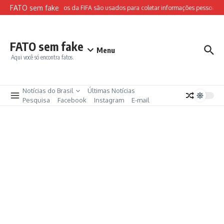
Ir para o conteúdo
FATO sem fake
Sites falsos da FIFA são usados para coletar informações pessoais e 
FATO sem fake
Menu
Aqui você só encontra fatos.
Notícias do Brasil
Últimas Notícias
Pesquisa
Facebook
Instagram
E-mail