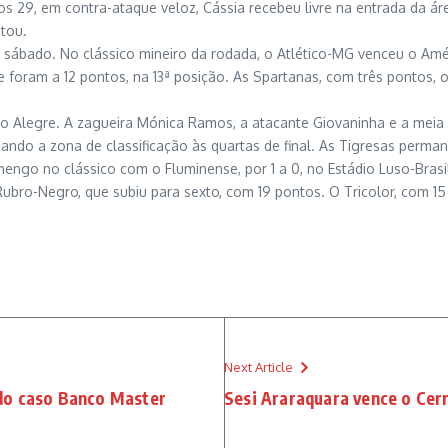
s 29, em contra-ataque veloz, Cássia recebeu livre na entrada da áre
stou.
e sábado. No clássico mineiro da rodada, o Atlético-MG venceu o A
 foram a 12 pontos, na 13ª posição. As Spartanas, com três pontos, 
to Alegre. A zagueira Mónica Ramos, a atacante Giovaninha e a meia
hando a zona de classificação às quartas de final. As Tigresas perm
lamengo no clássico com o Fluminense, por 1 a 0, no Estádio Luso-Brasil
Rubro-Negro, que subiu para sexto, com 19 pontos. O Tricolor, com 1
Next Article
 do caso Banco Master
Sesi Araraquara vence o Cerr