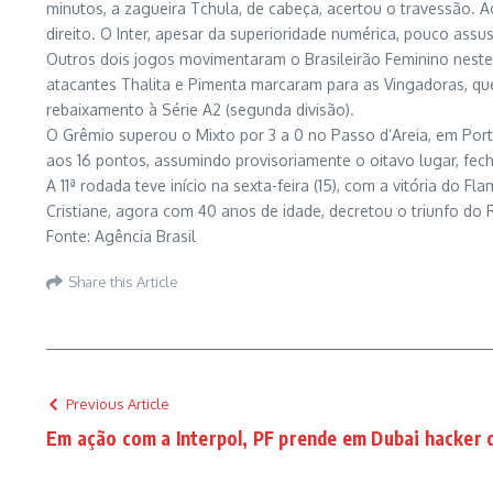
minutos, a zagueira Tchula, de cabeça, acertou o travessão. Ao
direito. O Inter, apesar da superioridade numérica, pouco assu
Outros dois jogos movimentaram o Brasileirão Feminino nest
atacantes Thalita e Pimenta marcaram para as Vingadoras, que
rebaixamento à Série A2 (segunda divisão).
O Grêmio superou o Mixto por 3 a 0 no Passo d’Areia, em Por
aos 16 pontos, assumindo provisoriamente o oitavo lugar, fec
A 11ª rodada teve início na sexta-feira (15), com a vitória do F
Cristiane, agora com 40 anos de idade, decretou o triunfo do 
Fonte: Agência Brasil
Share this Article
Previous Article
Em ação com a Interpol, PF prende em Dubai hacker