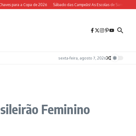
aves para a Copa de 2026
Sábado das Campeãs! As Escolas de Samba do Rio V
sexta-feira, agosto 7, 2026
sileirão Feminino