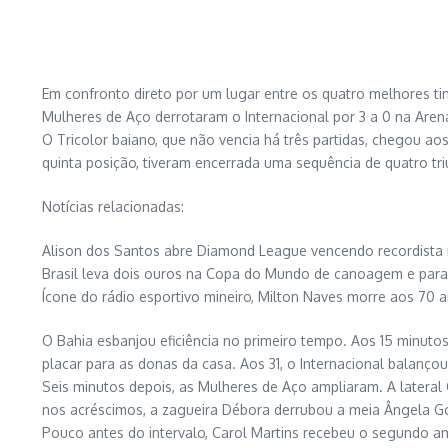
Em confronto direto por um lugar entre os quatro melhores tim
Mulheres de Aço derrotaram o Internacional por 3 a 0 na Arena 
O Tricolor baiano, que não vencia há três partidas, chegou a
quinta posição, tiveram encerrada uma sequência de quatro tr
Notícias relacionadas:
Alison dos Santos abre Diamond League vencendo recordista 
Brasil leva dois ouros na Copa do Mundo de canoagem e pa
Ícone do rádio esportivo mineiro, Milton Naves morre aos 70 
O Bahia esbanjou eficiência no primeiro tempo. Aos 15 minut
placar para as donas da casa. Aos 31, o Internacional balanç
Seis minutos depois, as Mulheres de Aço ampliaram. A lateral 
nos acréscimos, a zagueira Débora derrubou a meia Ângela Gó
Pouco antes do intervalo, Carol Martins recebeu o segundo a