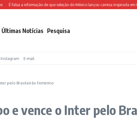
É falsa a informação de que seleção do México lançou camisa inspirada em Ch
Últimas Notícias
Pesquisa
Instagram
E-mail
nter pelo Brasileirão Feminino
o e vence o Inter pelo Bra