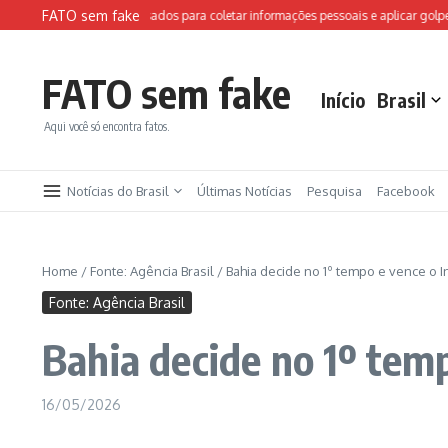
Ir para o conteúdo
FATO sem fake
tes falsos da FIFA são usados para coletar informações pessoais e aplicar golpes
FATO sem fake
Início
Brasil
Aqui você só encontra fatos.
Notícias do Brasil
Últimas Notícias
Pesquisa
Facebook
Home
/
Fonte: Agência Brasil
/
Bahia decide no 1º tempo e vence o I
Fonte: Agência Brasil
Bahia decide no 1º temp
16/05/2026