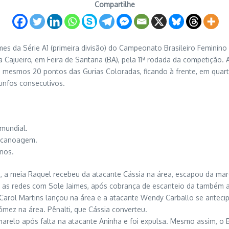
Compartilhe
es da Série A1 (primeira divisão) do Campeonato Brasileiro Feminino 
Cajueiro, em Feira de Santana (BA), pela 11ª rodada da competição. A 
os mesmos 20 pontos das Gurias Coloradas, ficando à frente, em quar
iunfos consecutivos.
mundial.
racanoagem.
anos.
os, a meia Raquel recebeu da atacante Cássia na área, escapou da ma
ou as redes com Sole Jaimes, após cobrança de escanteio da também a
Carol Martins lançou na área e a atacante Wendy Carballo se antecip
mez na área. Pênalti, que Cássia converteu.
marelo após falta na atacante Aninha e foi expulsa. Mesmo assim, o