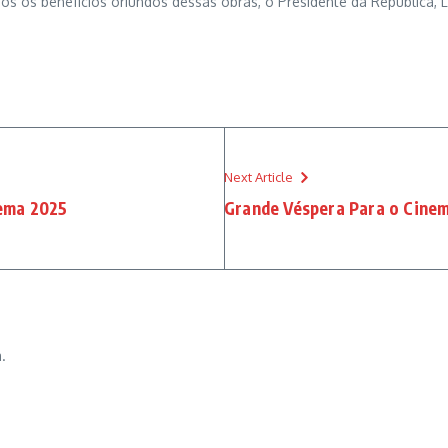
os benefícios oriundos dessas obras, o Presidente da República, Luiz 
Next Article
nema 2025
Grande Véspera Para o Cinem
.