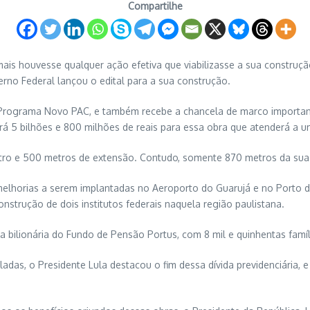
Compartilhe
mais houvesse qualquer ação efetiva que viabilizasse a sua construç
erno Federal lançou o edital para a sua construção.
o Programa Novo PAC, e também recebe a chancela de marco important
zará 5 bilhões e 800 milhões de reais para essa obra que atenderá a 
etro e 500 metros de extensão. Contudo, somente 870 metros da sua
lhorias a serem implantadas no Aeroporto do Guarujá e no Porto de 
onstrução de dois institutos federais naquela região paulistana.
bilionária do Fundo de Pensão Portus, com 8 mil e quinhentas família
as, o Presidente Lula destacou o fim dessa dívida previdenciária, e