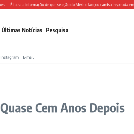
É falsa a informação de que seleção do México lançou camisa inspirada em Ch
Últimas Notícias
Pesquisa
Instagram
E-mail
, Quase Cem Anos Depois