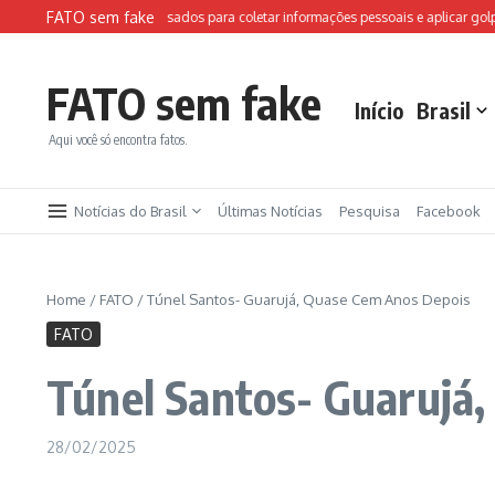
Ir para o conteúdo
FATO sem fake
tes falsos da FIFA são usados para coletar informações pessoais e aplicar golpes
FATO sem fake
Início
Brasil
Aqui você só encontra fatos.
Notícias do Brasil
Últimas Notícias
Pesquisa
Facebook
Home
/
FATO
/
Túnel Santos- Guarujá, Quase Cem Anos Depois
FATO
Túnel Santos- Guarujá
28/02/2025