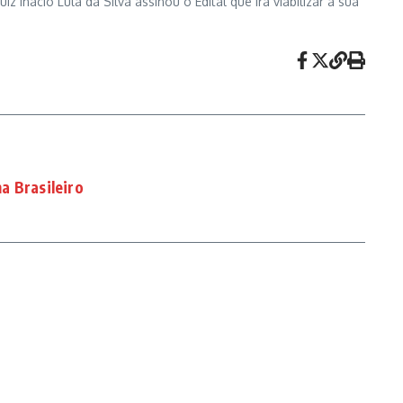
Inácio Lula da Silva assinou o Edital que irá viabilizar a sua
a Brasileiro