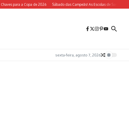
aves para a Copa de 2026
Sábado das Campeãs! As Escolas de Samba do Rio V
sexta-feira, agosto 7, 2026