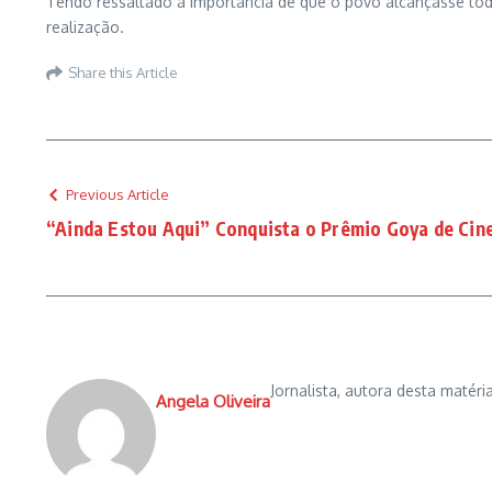
Tendo ressaltado a importância de que o povo alcançasse todos 
realização.
Share this Article
Previous Article
“Ainda Estou Aqui” Conquista o Prêmio Goya de Ci
Jornalista, autora desta matéria
Angela Oliveira