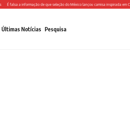
É falsa a informação de que seleção do México lançou camisa inspirada em Chave
Últimas Notícias
Pesquisa