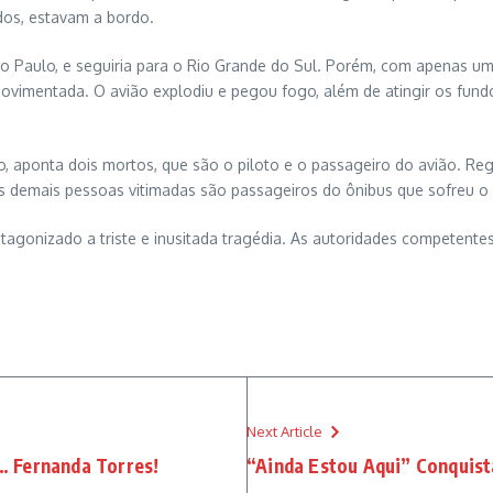
dos, estavam a bordo.
aulo, e seguiria para o Rio Grande do Sul. Porém, com apenas um 
ovimentada. O avião explodiu e pegou fogo, além de atingir os fund
, aponta dois mortos, que são o piloto e o passageiro do avião. Regi
 as demais pessoas vitimadas são passageiros do ônibus que sofreu o
otagonizado a triste e inusitada tragédia. As autoridades competent
Next Article
… Fernanda Torres!
“Ainda Estou Aqui” Conquis