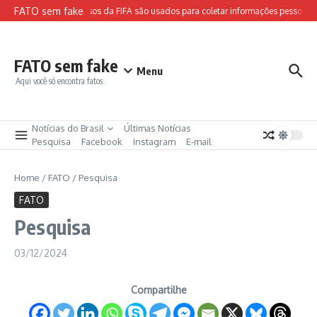
Ir para o conteúdo
FATO sem fake
Sites falsos da FIFA são usados para coletar informações pessoais e
FATO sem fake
Menu
Aqui você só encontra fatos.
Notícias do Brasil
Últimas Notícias
Pesquisa
Facebook
Instagram
E-mail
Home
/
FATO
/
Pesquisa
FATO
Pesquisa
03/12/2024
Compartilhe