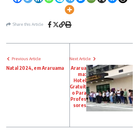
Share this Article
Previous Article
Next Article
Natal 2024, em Araruama
Ararua
ma:
Hotel
Gratuit
o Para
Profes
sores