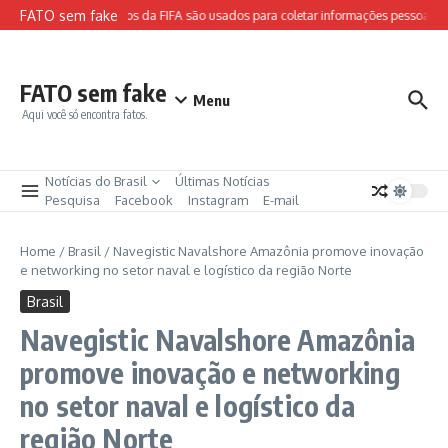
Ir para o conteúdo
FATO sem fake
Sites falsos da FIFA são usados para coletar informações pessoais e 
FATO sem fake
Menu
Aqui você só encontra fatos.
Notícias do Brasil
Últimas Notícias
Pesquisa
Facebook
Instagram
E-mail
Home
/
Brasil
/
Navegistic Navalshore Amazônia promove inovação
e networking no setor naval e logístico da região Norte
Brasil
Navegistic Navalshore Amazônia
promove inovação e networking
no setor naval e logístico da
região Norte