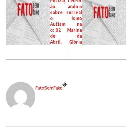
entizaç
Celebr
ão
ando o
sobre
surreal
o
ismo
Autism
na
o: 02
Marina
de
da
Abril.
Glória
FatoSemFake