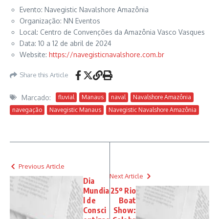
Evento: Navegistic Navalshore Amazônia
Organização: NN Eventos
Local: Centro de Convenções da Amazônia Vasco Vasques
Data: 10 a 12 de abril de 2024
Website:
https://navegisticnavalshore.com.br
Share this Article
Marcado:
fluvial
Manaus
naval
Navalshore Amazônia
navegação
Navegistic Manaus
Navegistic Navalshore Amazônia
Previous Article
Next Article
Dia
Mundia
25º Rio
l de
Boat
Consci
Show: