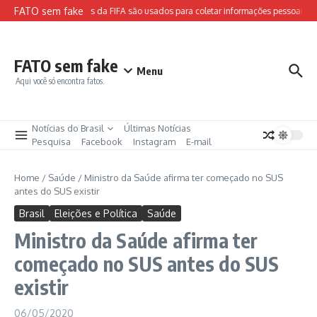
Ir para o conteúdo
FATO sem fake
Sites falsos da FIFA são usados para coletar informações pessoais e a
FATO sem fake
Menu
Aqui você só encontra fatos.
Notícias do Brasil
Últimas Notícias
Pesquisa
Facebook
Instagram
E-mail
Home
/
Saúde
/
Ministro da Saúde afirma ter começado no SUS
antes do SUS existir
Brasil
Eleições e Política
Saúde
Ministro da Saúde afirma ter
começado no SUS antes do SUS
existir
06/05/2020