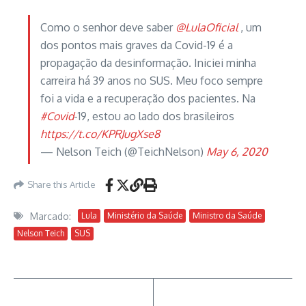
Como o senhor deve saber
@LulaOficial
, um
dos pontos mais graves da Covid-19 é a
propagação da desinformação. Iniciei minha
carreira há 39 anos no SUS. Meu foco sempre
foi a vida e a recuperação dos pacientes. Na
#Covid
-19, estou ao lado dos brasileiros
https://t.co/KPRJugXse8
— Nelson Teich (@TeichNelson)
May 6, 2020
Share this Article
Marcado:
Lula
Ministério da Saúde
Ministro da Saúde
Nelson Teich
SUS