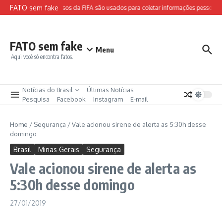
Ir para o conteúdo
FATO sem fake
Sites falsos da FIFA são usados para coletar informações pessoais e
FATO sem fake
Menu
Aqui você só encontra fatos.
Notícias do Brasil
Últimas Notícias
Pesquisa
Facebook
Instagram
E-mail
Home
/
Segurança
/
Vale acionou sirene de alerta as 5:30h desse
domingo
Brasil
Minas Gerais
Segurança
Vale acionou sirene de alerta as
5:30h desse domingo
27/01/2019