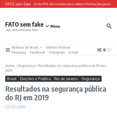
Ir para o conteúdo
FATO sem fake
Sites falsos da FIFA são usados para coletar informações pessoais e
FATO sem fake
Menu
Aqui você só encontra fatos.
Notícias do Brasil
Últimas Notícias
Pesquisa
Facebook
Instagram
E-mail
Home
/
Segurança
/
Resultados na segurança pública do RJ em
2019
Brasil
Eleições e Política
Rio de Janeiro
Segurança
Resultados na segurança pública
do RJ em 2019
22/07/2019