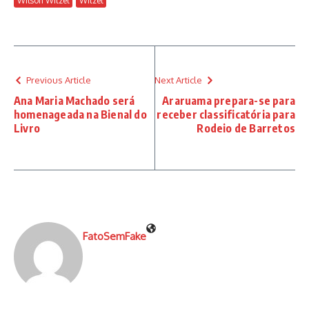
Wilson Witzel
Witzel
Previous Article
Next Article
Ana Maria Machado será
Araruama prepara-se para
homenageada na Bienal do
receber classificatória para
Livro
Rodeio de Barretos
FatoSemFake