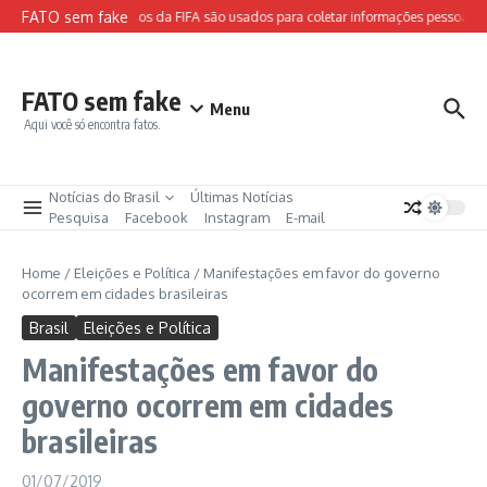
Ir para o conteúdo
FATO sem fake
Sites falsos da FIFA são usados para coletar informações pessoais e
FATO sem fake
Menu
Aqui você só encontra fatos.
Notícias do Brasil
Últimas Notícias
Pesquisa
Facebook
Instagram
E-mail
Home
/
Eleições e Política
/
Manifestações em favor do governo
ocorrem em cidades brasileiras
Brasil
Eleições e Política
Manifestações em favor do
governo ocorrem em cidades
brasileiras
01/07/2019