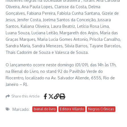
mulheres negras na sociedade brasileira”, foram: Ana Carolina
Oliveira, Ana Paula Lopes, Clarisse da Costa, Delma
Gonçalves, Fabiana Pereira, Fabíola Cunha Santana, Gizele de
Jesus, Jenifer Costa, Joelma Santos da Conceição, Jussara
Santos, Kaliana Oliveira, Laura Beatriz, Letícia Rosa Lima,
Luana Souza, Luciana Leitão, Margareth dos Anjos, Maria das
Graças Marques, Maria Lucia Gomes Antonio, Priscila Carvalho,
Sandra Maria, Sandra Menezes, Silvia Barros, Tayane Barcelos,
Thais Cadorim de Souza e Valesca de Souza.
O lançamento ocorre neste domingo (01/09), das 14h às 17h,
na Bienal do Livro, no stand 92 do Pavilhão Verde do
Riocentro, localizado na Av. Salvador Allende, 6555, Rio de
Janeiro – RJ.
Share this Article
Marcado:
bienal do livro
Editora Villardo
Negras Crônicas