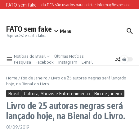
Ir para o conteúdo
FATO sem fake
Sites falsos da FIFA são usados para coletar informações pessoais e a
FATO sem fake
Menu
Aqui você só encontra fatos.
Notícias do Brasil
Últimas Notícias
Pesquisa
Facebook
Instagram
E-mail
Home
/
Rio de Janeiro
/
Livro de 25 autoras negras será lançado
hoje, na Bienal do Livro.
Brasil
Cultura, Shows e Entretenimento
Rio de Janeiro
Livro de 25 autoras negras será
lançado hoje, na Bienal do Livro.
01/09/2019