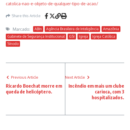
catolica-nao-e-objeto-de-qualquer-tipo-de-acao/
Share this Article
Marcado:
ABIn
Agência Brasileira de Inteligência
Amazônia
Gabinete de Segurança Institucional
GSI
Igreja
Igreja Católica
Sínodo
Previous Article
Next Article
Ricardo Boechat morre em
Incêndio em mais um clube
queda de helicóptero.
carioca, com 3
hospitalizados.