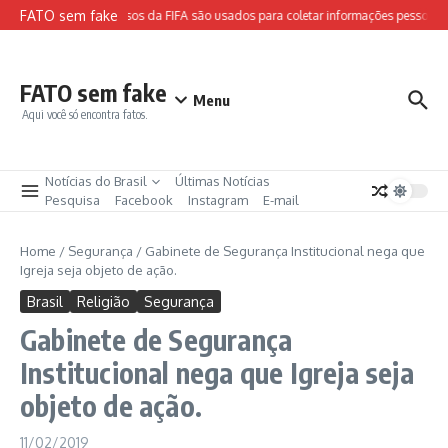
Ir para o conteúdo
FATO sem fake
Sites falsos da FIFA são usados para coletar informações pessoais e
FATO sem fake
Menu
Aqui você só encontra fatos.
Notícias do Brasil
Últimas Notícias
Pesquisa
Facebook
Instagram
E-mail
Home
/
Segurança
/
Gabinete de Segurança Institucional nega que
Igreja seja objeto de ação.
Brasil
Religião
Segurança
Gabinete de Segurança
Institucional nega que Igreja seja
objeto de ação.
11/02/2019