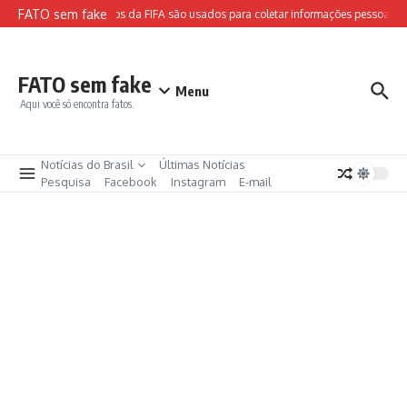
Ir para o conteúdo
FATO sem fake
Sites falsos da FIFA são usados para coletar informações pessoais e 
FATO sem fake
Menu
Aqui você só encontra fatos.
Notícias do Brasil
Últimas Notícias
Pesquisa
Facebook
Instagram
E-mail