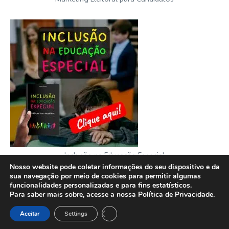
Inclusão na Educação Especial
Nosso website pode coletar informações do seu dispositivo e da
sua navegação por meio de cookies para permitir algumas
funcionalidades personalizadas e para fins estatísticos.
Para saber mais sobre, acesse a nossa Política de Privacidade.
Copyright © 2026 FATO sem fake | Desenvolvido por
Revista de
Close GDPR Cookie Banner
Aceitar
Settings
Notícias X