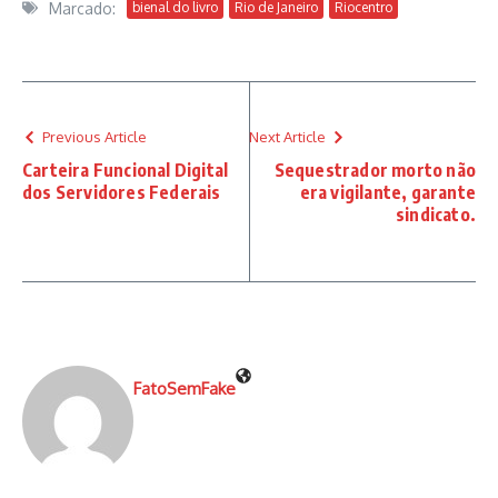
Marcado:
bienal do livro
Rio de Janeiro
Riocentro
Previous Article
Next Article
Carteira Funcional Digital
Sequestrador morto não
dos Servidores Federais
era vigilante, garante
sindicato.
FatoSemFake