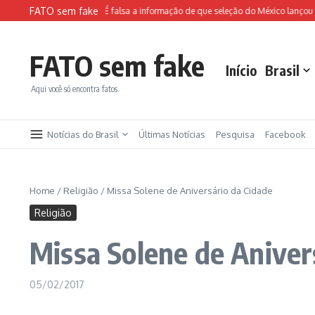
Ir para o conteúdo
FATO sem fake
ais e aplicar golpes
É falsa a informação de que seleção do México lançou ca
FATO sem fake
Início
Brasil
Aqui você só encontra fatos.
Notícias do Brasil
Últimas Notícias
Pesquisa
Facebook
Home
/
Religião
/
Missa Solene de Aniversário da Cidade
Religião
Missa Solene de Aniver
05/02/2017