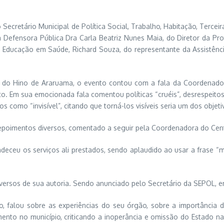
Secretário Municipal de Política Social, Trabalho, Habitação, Tercei
Defensora Pública Dra Carla Beatriz Nunes Maia, do Diretor da Pro
cação em Saúde, Richard Souza, do representante da Assistência F
e do Hino de Araruama, o evento contou com a fala da Coordenado
. Em sua emocionada fala comentou políticas “cruéis”, desrespeitos 
os como “invisível”, citando que torná-los visíveis seria um dos objet
epoimentos diversos, comentado a seguir pela Coordenadora do Cen
deceu os serviços ali prestados, sendo aplaudido ao usar a frase “
versos de sua autoria. Sendo anunciado pelo Secretário da SEPOL, em
o, falou sobre as experiências do seu órgão, sobre a importância d
nto no município, criticando a inoperância e omissão do Estado na 