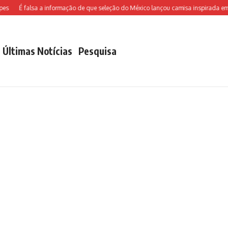
É falsa a informação de que seleção do México lançou camisa inspirada em Ch
Últimas Notícias
Pesquisa