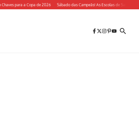
aves para a Copa de 2026
Sábado das Campeãs! As Escolas de Samba do Rio V