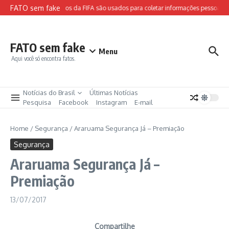
Ir para o conteúdo
FATO sem fake
Sites falsos da FIFA são usados para coletar informações pessoais e
FATO sem fake
Menu
Aqui você só encontra fatos.
Notícias do Brasil
Últimas Notícias
Pesquisa
Facebook
Instagram
E-mail
Home
/
Segurança
/
Araruama Segurança Já – Premiação
Segurança
Araruama Segurança Já –
Premiação
13/07/2017
Compartilhe