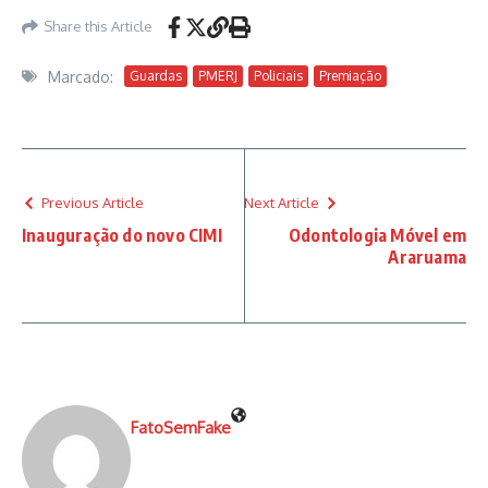
Share this Article
Marcado:
Guardas
PMERJ
Policiais
Premiação
Previous Article
Next Article
Inauguração do novo CIMI
Odontologia Móvel em
Araruama
FatoSemFake