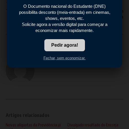
Previous Article
Next Article
Túnel em Araruama?
Praia de Mar Aberto em
Araruama
FatoSemFake
Artigos relacionados
Novas alíquotas da Previdência já
Divulgado resultado do Encceja