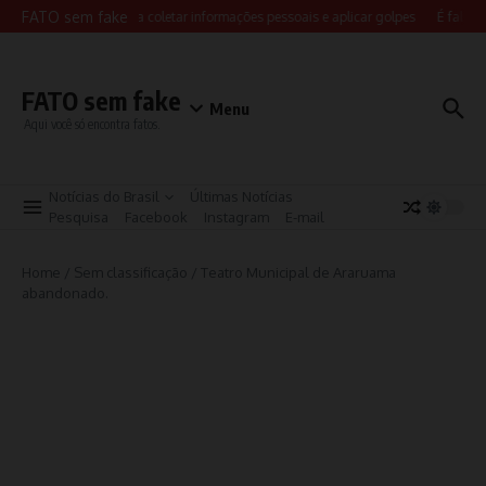
Ir para o conteúdo
FATO sem fake
 da FIFA são usados para coletar informações pessoais e aplicar golpes
É falsa 
FATO sem fake
Menu
Aqui você só encontra fatos.
Notícias do Brasil
Últimas Notícias
Pesquisa
Facebook
Instagram
E-mail
Home
/
Sem classificação
/
Teatro Municipal de Araruama
abandonado.