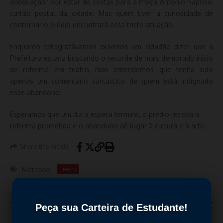
adequação” por estar de costas para a Praça Antonio Raposo,
cartão postal da cidade. Mas quem tiver a curiosidade de
contornar o prédio encontrará essa triste situação.
Enquanto fotografávamos ouvimos um cidadão dizer que a
Prefeitura estaria buscando o recorde de mais demorado início
de reforma em teatro, mas entendemos que tenha sido
apenas um comentário sarcástico de quem está indignado
esse abandono.
Esperamos que um dia a espera termine, o prédio receba a
reforma prometida e o abandono dê lugar à cultura e à arte.
Share this Article
Marcado:
Teatro