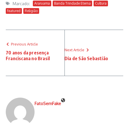
Marcado:
Araruama
Banda Trindade Eterna
Cultura
featured
Religião
Previous Article
Next Article
70 anos da presença
Franciscana no Brasil
Dia de São Sebastião
FatoSemFake