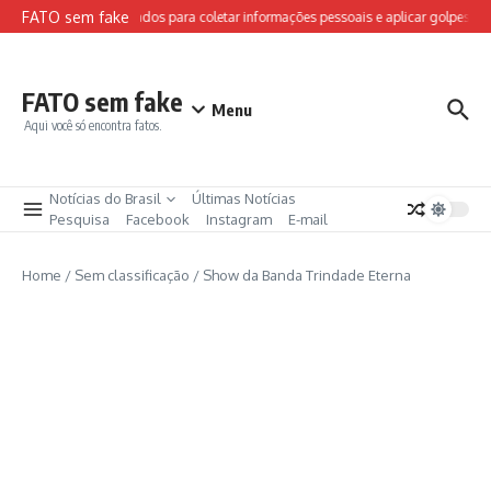
Ir para o conteúdo
FATO sem fake
s falsos da FIFA são usados para coletar informações pessoais e aplicar golpes
FATO sem fake
Menu
Aqui você só encontra fatos.
Notícias do Brasil
Últimas Notícias
Pesquisa
Facebook
Instagram
E-mail
Home
/
Sem classificação
/
Show da Banda Trindade Eterna