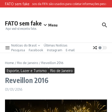
Ir para o conteúdo
FATO sem fake
Sites falsos da FIFA são usados para coletar informações pessoais 
FATO sem fake
Menu
Aqui você só encontra fatos.
Notícias do Brasil
Últimas Notícias
Pesquisa
Facebook
Instagram
E-mail
Home
/
Rio de Janeiro
/
Reveillon 2016
Esporte, Lazer e Turismo
Rio de Janeiro
Reveillon 2016
01/01/2016