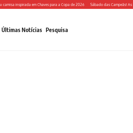
camisa inspirada em Chaves para a Copa de 2026
Sábado das Campeãs! As Esco
Últimas Notícias
Pesquisa